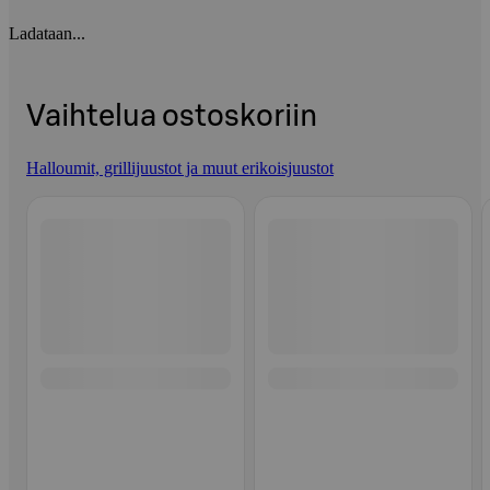
Ladataan...
Vaihtelua ostoskoriin
Halloumit, grillijuustot ja muut erikoisjuustot
Ohita listaus