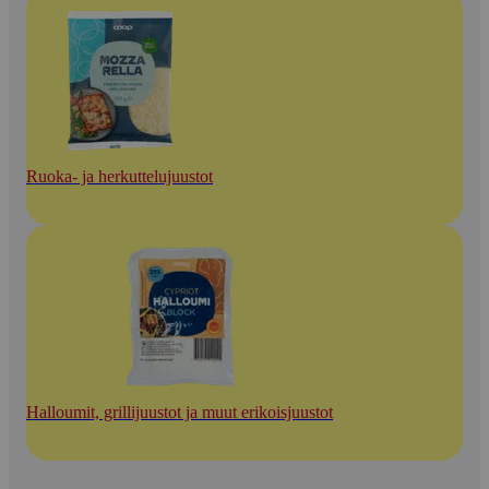
Ruoka- ja herkuttelujuustot
Halloumit, grillijuustot ja muut erikoisjuustot