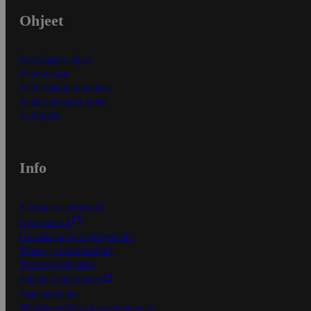
Ohjeet
Ensitilaajan ohjeet
Näin maksat
Näin tilaat ja muokkaat
Kaikki ohjeet ja vinkit
In English
Info
S-Business yrityksille
Oiva-raportit
Osuuskauppojen yhteystiedot
Tilaus- ja toimitusehdot
Tietosuojakäytäntö
Palvelun käyttöehdot
Saavutettavuus
Mobiilisovelluksen saavutettavuus