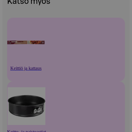
Katso myös
Keittiö ja kattaus
Keitto- ja paistoastiat