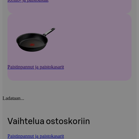
Paistinpannut ja paistokasarit
Ladataan...
Vaihtelua ostoskoriin
Paistinpannut ja paistokasarit