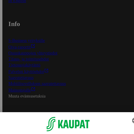
In English
Info
S-Business yrityksille
Oiva-raportit
Osuuskauppojen yhteystiedot
Tilaus- ja toimitusehdot
Tietosuojakäytäntö
Palvelun käyttöehdot
Saavutettavuus
Mobiilisovelluksen saavutettavuus
Mainostajalle
Muuta evästeasetuksia
S-ryhmän palvelut