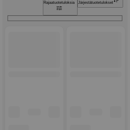
Rajaa
tuotetuloksia
Järjestä
tuotetulokset