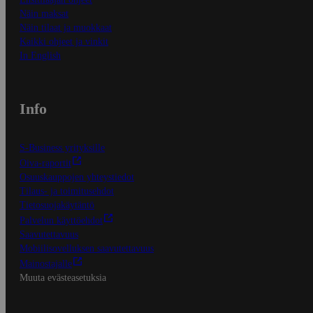
Näin maksat
Näin tilaat ja muokkaat
Kaikki ohjeet ja vinkit
In English
Info
S-Business yrityksille
Oiva-raportit
Osuuskauppojen yhteystiedot
Tilaus- ja toimitusehdot
Tietosuojakäytäntö
Palvelun käyttöehdot
Saavutettavuus
Mobiilisovelluksen saavutettavuus
Mainostajalle
Muuta evästeasetuksia