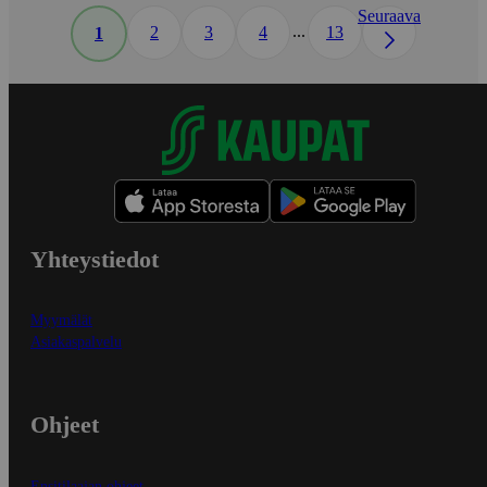
Seuraava
...
2
3
4
13
1
Yhteystiedot
Myymälät
Asiakaspalvelu
Ohjeet
Ensitilaajan ohjeet