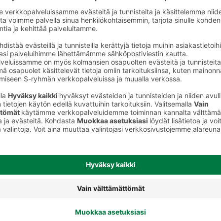
t
Nestesaippuat