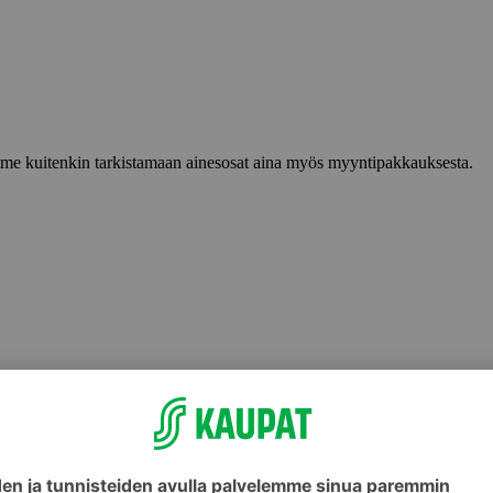
lemme kuitenkin tarkistamaan ainesosat aina myös myyntipakkauksesta.