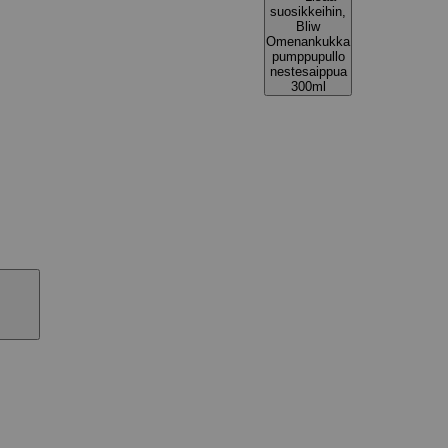
suosikkeihin,
Bliw
Omenankukka
pumppupullo
nestesaippua
300ml