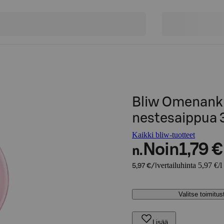
Bliw Omenank
nestesaippua
Kaikki bliw-tuotteet
Noin
1,79 €
n.
vertailuhinta 5,97 €/l
5,97 €/l
Valitse toimitu
Lisää