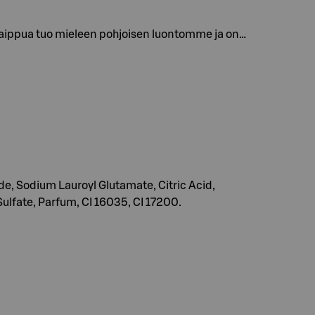
saippua tuo mieleen pohjoisen luontomme ja on…
, Sodium Lauroyl Glutamate, Citric Acid,
lfate, Parfum, CI 16035, CI 17200.