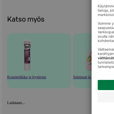
Katso myös
Kosmetiikka ja hygienia
Saippuat ja pesutarvikkee
Ladataan...