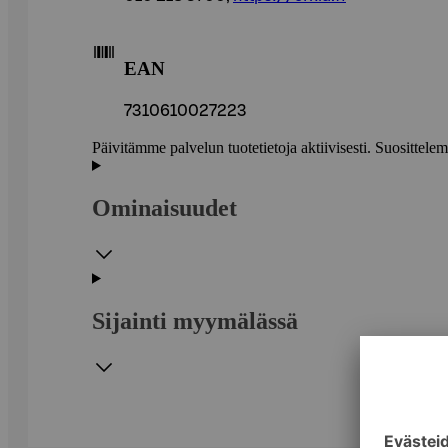
EAN
7310610027223
Päivitämme palvelun tuotetietoja aktiivisesti. Suositte
Ominaisuudet
Sijainti myymälässä