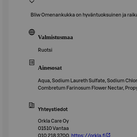
Bliw Omenankukka on hyväntuoksuinen ja raika
Valmistusmaa
Ruotsi
Ainesosat
Aqua, Sodium Laureth Sulfate, Sodium Chlor
Combretum Farinosum Flower Nectar, Propyle
Yhteystiedot
Orkla Care Oy
01510 Vantaa
010 218 3700,
https://orkla.fi