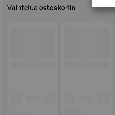
Vaihtelua ostoskoriin
Ohita listaus