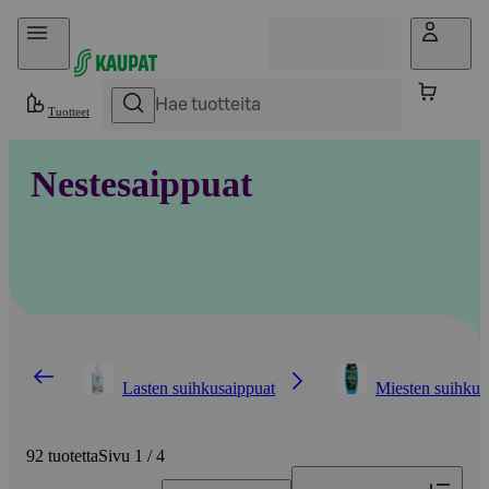
Hyppää sisältöön
Tuotteet
Nestesaippuat
Lasten suihkusaippuat
Miesten suihkus
92 tuotetta
Sivu 1 / 4