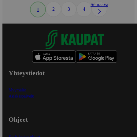
Seuraava
2
3
4
1
Yhteystiedot
Myymälät
Asiakaspalvelu
Ohjeet
Ensitilaajan ohjeet