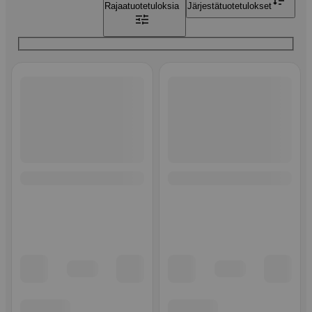
Rajaa
tuotetuloksia
Järjestä
tuotetulokset