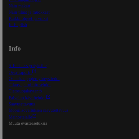
Näin maksat
Näin tilaat ja muokkaat
Kaikki ohjeet ja vinkit
In English
Info
S-Business yrityksille
Oiva-raportit
Osuuskauppojen yhteystiedot
Tilaus- ja toimitusehdot
Tietosuojakäytäntö
Palvelun käyttöehdot
Saavutettavuus
Mobiilisovelluksen saavutettavuus
Mainostajalle
Muuta evästeasetuksia