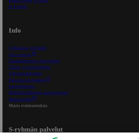
Kaikki ohjeet ja vinkit
In English
Info
S-Business yrityksille
Oiva-raportit
Osuuskauppojen yhteystiedot
Tilaus- ja toimitusehdot
Tietosuojakäytäntö
Palvelun käyttöehdot
Saavutettavuus
Mobiilisovelluksen saavutettavuus
Mainostajalle
Muuta evästeasetuksia
S-ryhmän palvelut