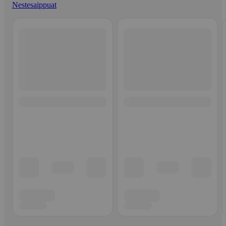
Nestesaippuat
Ohita listaus