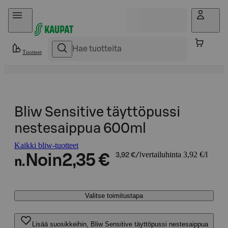
Hyppää sisältöön
Tuotteet
Bliw Sensitive täyttöpussi
nestesaippua 600ml
Kaikki bliw-tuotteet
vertailuhinta 3,92 €/l
Noin
2,35 €
3,92 €/l
n.
Valitse toimitustapa
Lisää suosikkeihin, Bliw Sensitive täyttöpussi nestesaippua