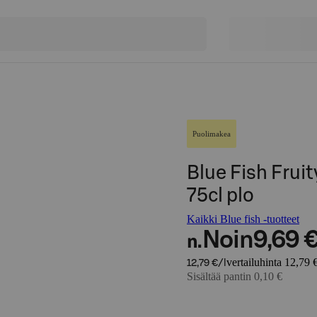
Puolimakea
Blue Fish Fruit
75cl plo
Kaikki Blue fish -tuotteet
Noin
9,69 
n.
vertailuhinta 12,79 €
12,79 €/l
Sisältää pantin 0,10 €