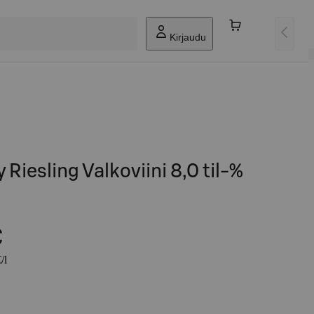
Kirjaudu
y Riesling Valkoviini 8,0 til-%
€
/l