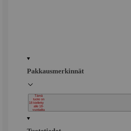
Pakkausmerkinnät
Tämä
tuote on
18
kielletty
alle 18-
vuotiailta
Tuotetiedot