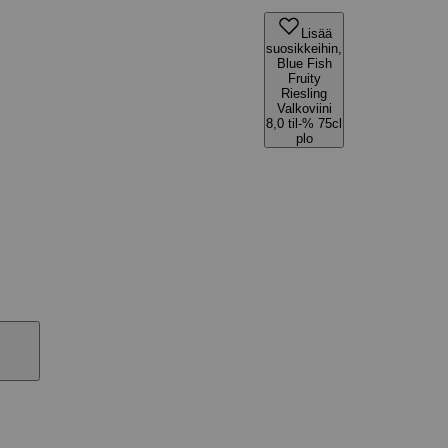
Lisää
suosikkeihin,
Blue Fish
Fruity
Riesling
Valkoviini
8,0 til-% 75cl
plo