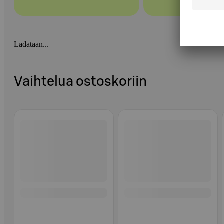
Ladataan...
Vaihtelua ostoskoriin
Ohita listaus