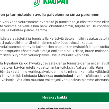
eet
Valkoviinit ja muut rypäletuotteet