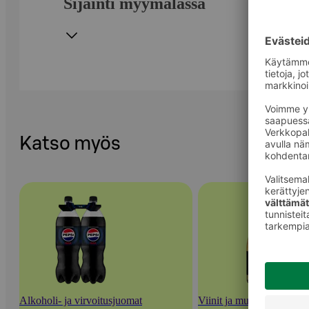
Sijainti myymälässä
Katso myös
Alkoholi- ja virvoitusjuomat
Viinit ja muut rypäletuott