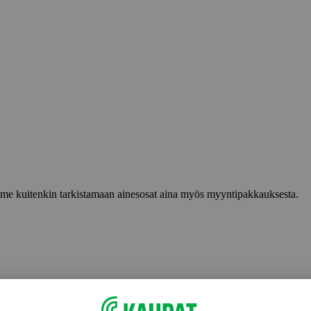
lemme kuitenkin tarkistamaan ainesosat aina myös myyntipakkauksesta.