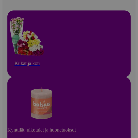
Kukat ja koti
Kynttilät, ulkotulet ja huonetuoksut