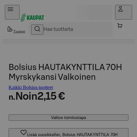
Hyppää sisältöön
Tuotteet
Bolsius HAUTAKYNTTILA 70H
Myrskykansi Valkoinen
Kaikki Bolsius-tuotteet
Noin
2,15 €
n.
Valitse toimitustapa
Lisää suosikkeihin, Bolsius HAUTAKYNTTILA 70H