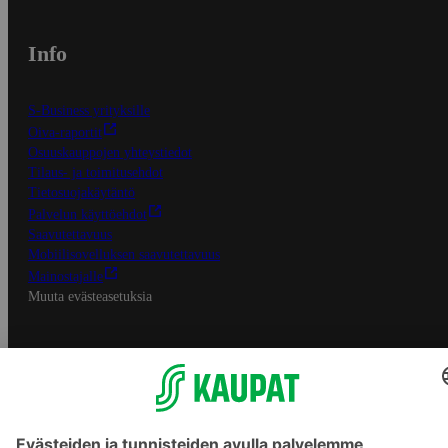
Info
S-Business yrityksille
Oiva-raportit
Osuuskauppojen yhteystiedot
Tilaus- ja toimitusehdot
Tietosuojakäytäntö
Palvelun käyttöehdot
Saavutettavuus
Mobiilisovelluksen saavutettavuus
Mainostajalle
Muuta evästeasetuksia
S-ryhmän palvelut
S-ryhmä