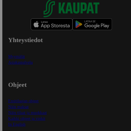
Yhteystiedot
Myymälät
Asiakaspalvelu
Ohjeet
Ensitilaajan ohjeet
Näin maksat
Näin tilaat ja muokkaat
Kaikki ohjeet ja vinkit
In English