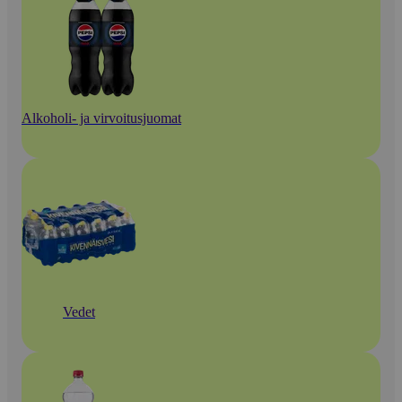
Alkoholi- ja virvoitusjuomat
Vedet