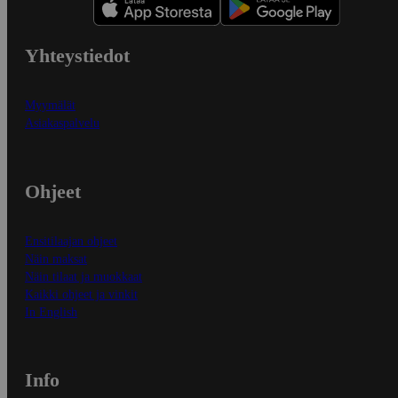
Yhteystiedot
Myymälät
Asiakaspalvelu
Ohjeet
Ensitilaajan ohjeet
Näin maksat
Näin tilaat ja muokkaat
Kaikki ohjeet ja vinkit
In English
Info