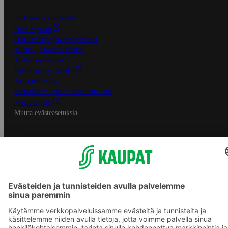
S-Business yrityksille
Oiva-raportit
Osuuskauppojen yhteystiedot
Tilaus- ja toimitusehdot
Tietosuojakäytäntö
Palvelun käyttöehdot
Saavutettavuus
Mobiilisovelluksen saavutettavuus
Mainostajalle
Muuta evästeasetuksia
S-ryhmän palvelut
S-ryhmä
Asiakasomistajuus
Yhteishyvä Ruoka -sovellus
S-ostoslista -sovellus
Prisma.fi