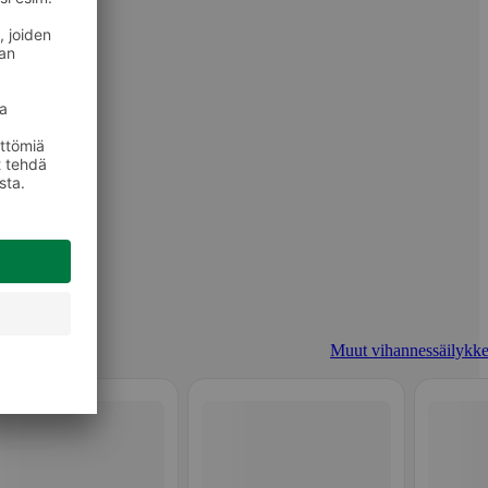
Muut vihannessäilykke