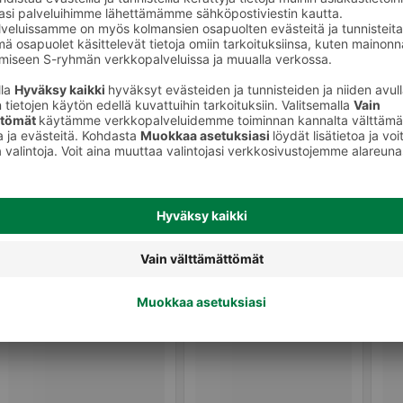
Muut vihannessäilykkeet