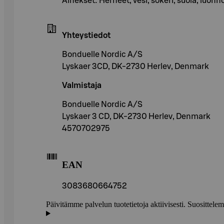
Ainekset: Herneet, vesi, sokeri, suola, luonno
Yhteystiedot
Bonduelle Nordic A/S
Lyskaer 3CD, DK-2730 Herlev, Denmark
Valmistaja
Bonduelle Nordic A/S
Lyskaer 3 CD, DK-2730 Herlev, Denmark
4570702975
EAN
3083680664752
Päivitämme palvelun tuotetietoja aktiivisesti. Suositte