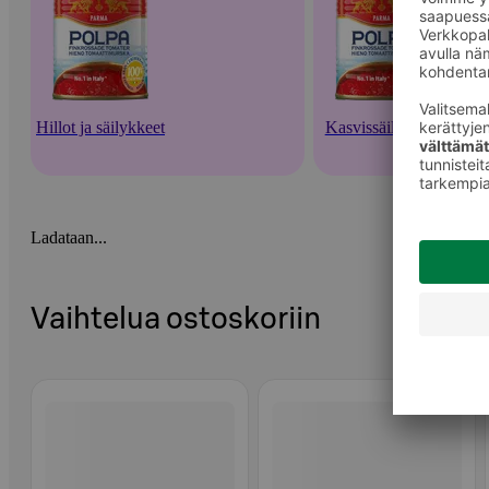
Hillot ja säilykkeet
Kasvissäilykkeet
Ladataan...
Vaihtelua ostoskoriin
Ohita listaus