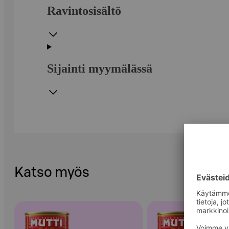
Ravintosisältö
Sijainti myymälässä
Katso myös