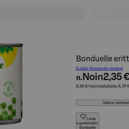
Bonduelle eri
Kaikki Bonduelle-tuotteet
Noin
2,35 
n.
vertailuhinta 8,39 
8,39 €/kg
Valitse toimitu
Lisää
suosikkeihin,
Bonduelle