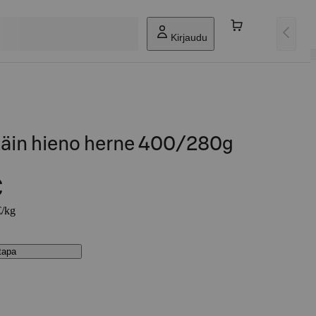
Kirjaudu
ttäin hieno herne 400/280g
€
€/kg
stapa