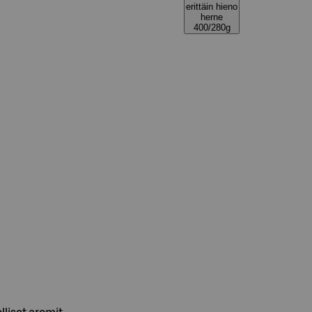
erittäin hieno
herne
400/280g