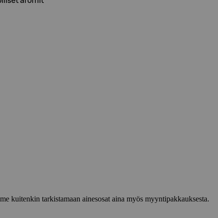
lliset aromit
lemme kuitenkin tarkistamaan ainesosat aina myös myyntipakkauksesta.