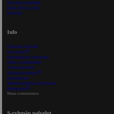
Näin tilaat ja muokkaat
Kaikki ohjeet ja vinkit
In English
Info
S-Business yrityksille
Oiva-raportit
Osuuskauppojen yhteystiedot
Tilaus- ja toimitusehdot
Tietosuojakäytäntö
Palvelun käyttöehdot
Saavutettavuus
Mobiilisovelluksen saavutettavuus
Mainostajalle
Muuta evästeasetuksia
S-ryhmän palvelut