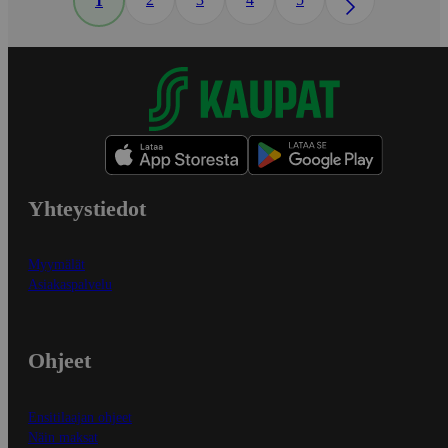
1
Yhteystiedot
Myymälät
Asiakaspalvelu
Ohjeet
Ensitilaajan ohjeet
Näin maksat