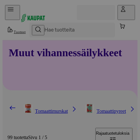
Hyppää sisältöön
Tuotteet
Muut vihannessäilykkeet
Tomaattimurskat
Tomaattipyreet
Rajaa
tuotetuloksia
99 tuotetta
Sivu 1 / 5