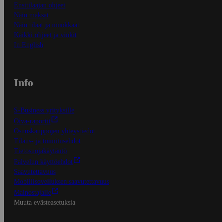
Ensitilaajan ohjeet
Näin maksat
Näin tilaat ja muokkaat
Kaikki ohjeet ja vinkit
In English
Info
S-Business yrityksille
Oiva-raportit
Osuuskauppojen yhteystiedot
Tilaus- ja toimitusehdot
Tietosuojakäytäntö
Palvelun käyttöehdot
Saavutettavuus
Mobiilisovelluksen saavutettavuus
Mainostajalle
Muuta evästeasetuksia