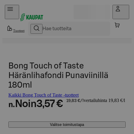
Hyppää sisältöön
Tuotteet
Bong Touch of Taste
Häränlihafondi Punaviinillä
180ml
Kaikki Bong Touch of Taste -tuotteet
vertailuhinta 19,83 €/l
Noin
3,57 €
19,83 €/l
n.
Valitse toimitustapa