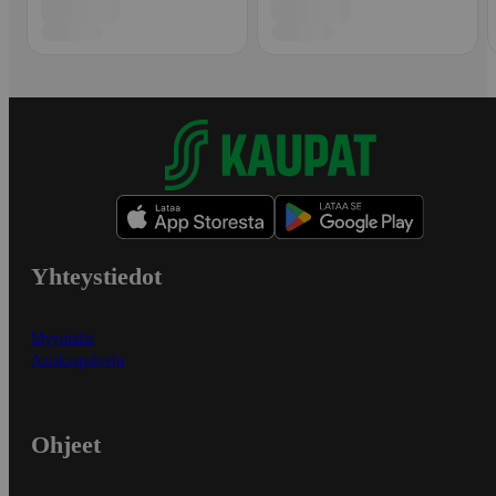
Yhteystiedot
Myymälät
Asiakaspalvelu
Ohjeet