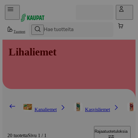
Hyppää sisältöön
Tuotteet
Lihaliemet
Kanaliemet
Kasvisliemet
Rajaa
tuotetuloksia
20 tuotetta
Sivu 1 / 1