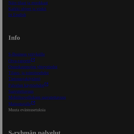
Näin tilaat ja muokkaat
Kaikki ohjeet ja vinkit
In English
Info
S-Business yrityksille
Oiva-raportit
Osuuskauppojen yhteystiedot
Tilaus- ja toimitusehdot
Tietosuojakäytäntö
Palvelun käyttöehdot
Saavutettavuus
Mobiilisovelluksen saavutettavuus
Mainostajalle
Muuta evästeasetuksia
S-ryhmän palvelut