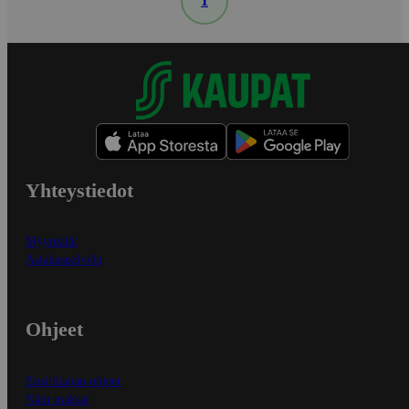
1
Yhteystiedot
Myymälät
Asiakaspalvelu
Ohjeet
Ensitilaajan ohjeet
Näin maksat