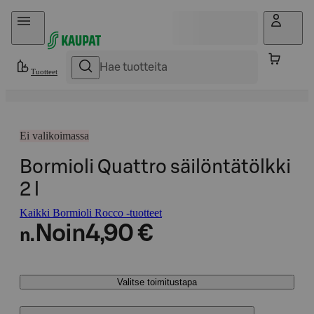
Hyppää sisältöön
Tuotteet
Ei valikoimassa
Bormioli Quattro säilöntätölkki
2 l
Kaikki Bormioli Rocco -tuotteet
Noin
4,90 €
n.
Valitse toimitustapa