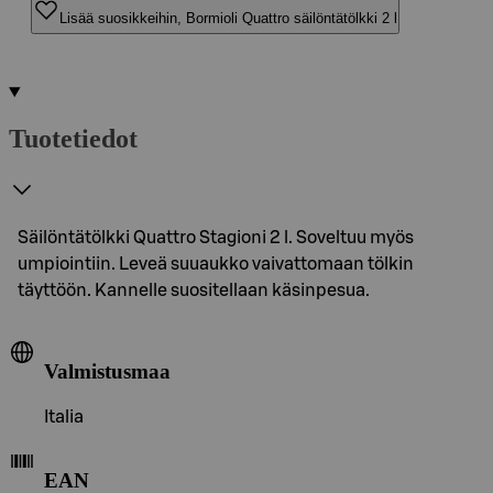
Lisää suosikkeihin, Bormioli Quattro säilöntätölkki 2 l
Tuotetiedot
Säilöntätölkki Quattro Stagioni 2 l. Soveltuu myös
umpiointiin. Leveä suuaukko vaivattomaan tölkin
täyttöön. Kannelle suositellaan käsinpesua.
Valmistusmaa
Italia
EAN