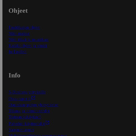
Ohjeet
Ensitilaajan ohjeet
Näin maksat
Näin tilaat ja muokkaat
Kaikki ohjeet ja vinkit
In English
Info
S-Business yrityksille
Oiva-raportit
Osuuskauppojen yhteystiedot
Tilaus- ja toimitusehdot
Tietosuojakäytäntö
Palvelun käyttöehdot
Saavutettavuus
Mobiilisovelluksen saavutettavuus