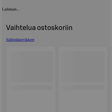
Ladataan...
Vaihtelua ostoskoriin
Säilöntätarvikkeet
Ohita listaus