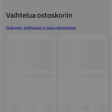
Vaihtelua ostoskoriin
Halloumit, grillijuustot ja muut erikoisjuustot
Ohita listaus