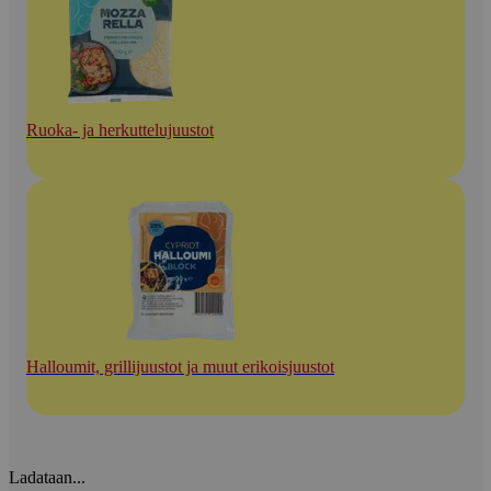
Ruoka- ja herkuttelujuustot
Halloumit, grillijuustot ja muut erikoisjuustot
Ladataan...