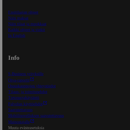
Ensitilaajan ohjeet
Näin maksat
Näin tilaat ja muokkaat
Kaikki ohjeet ja vinkit
In English
Info
S-Business yrityksille
Oiva-raportit
Osuuskauppojen yhteystiedot
Tilaus- ja toimitusehdot
Tietosuojakäytäntö
Palvelun käyttöehdot
Saavutettavuus
Mobiilisovelluksen saavutettavuus
Mainostajalle
Muuta evästeasetuksia