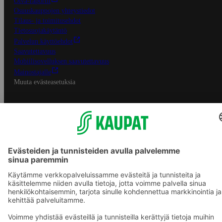
Oiva-raportit
Osuuskauppojen yhteystiedot
Tilaus- ja toimitusehdot
Tietosuojakäytäntö
Palvelun käyttöehdot
Saavutettavuus
Mobiilisovelluksen saavutettavuus
Mainostajalle
Muuta evästeasetuksia
S-ryhmän palvelut
S-ryhmä
Asiakasomistajuus
Yhteishyvä Ruoka -sovellus
S-ostoslista -sovellus
Prisma.fi
Sokos.fi
S-Pankki