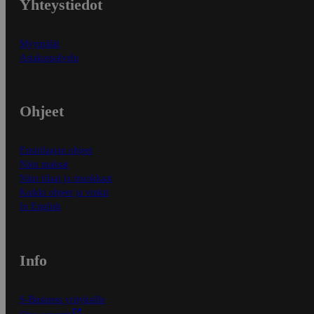
Yhteystiedot
Myymälät
Asiakaspalvelu
Ohjeet
Ensitilaajan ohjeet
Näin maksat
Näin tilaat ja muokkaat
Kaikki ohjeet ja vinkit
In English
Info
S-Business yrityksille