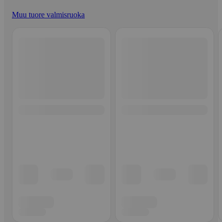
Muu tuore valmisruoka
Ohita listaus