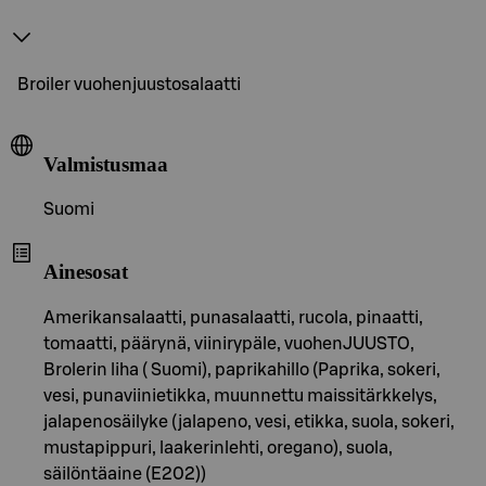
Broiler vuohenjuustosalaatti
Valmistusmaa
Suomi
Ainesosat
Amerikansalaatti, punasalaatti, rucola, pinaatti,
tomaatti, päärynä, viinirypäle, vuohenJUUSTO,
Brolerin liha ( Suomi), paprikahillo (Paprika, sokeri,
vesi, punaviinietikka, muunnettu maissitärkkelys,
jalapenosäilyke (jalapeno, vesi, etikka, suola, sokeri,
mustapippuri, laakerinlehti, oregano), suola,
säilöntäaine (E202))