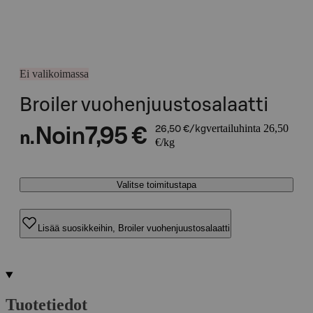
Ei valikoimassa
Broiler vuohenjuustosalaatti
vertailuhinta 26,50
Noin
7,95 €
26,50 €/kg
n.
€/kg
Valitse toimitustapa
Lisää suosikkeihin, Broiler vuohenjuustosalaatti
Tuotetiedot