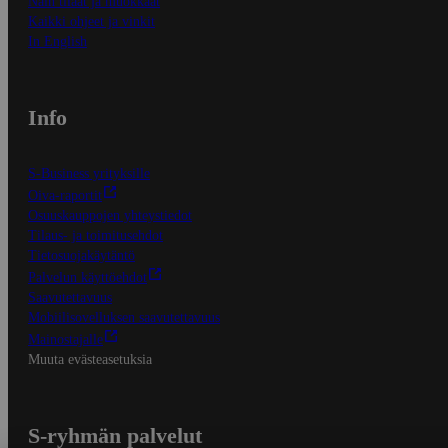
Näin tilaat ja muokkaat
Kaikki ohjeet ja vinkit
In English
Info
S-Business yrityksille
Oiva-raportit
Osuuskauppojen yhteystiedot
Tilaus- ja toimitusehdot
Tietosuojakäytäntö
Palvelun käyttöehdot
Saavutettavuus
Mobiilisovelluksen saavutettavuus
Mainostajalle
Muuta evästeasetuksia
S-ryhmän palvelut