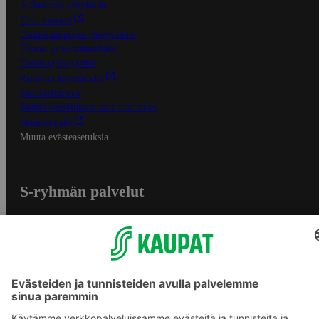
S-Business yrityksille
Oiva-raportit
Osuuskauppojen yhteystiedot
Tilaus- ja toimitusehdot
Tietosuojakäytäntö
Palvelun käyttöehdot
Saavutettavuus
Mobiilisovelluksen saavutettavuus
Mainostajalle
Muuta evästeasetuksia
S-ryhmän palvelut
S-ryhmä
Asiakasomistajuus
Yhteishyvä Ruoka -sovellus
S-ostoslista -sovellus
Prisma.fi
Sokos.fi