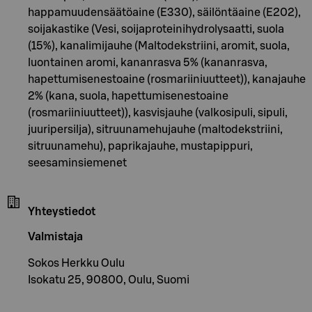
happamuudensäätöaine (E330), säilöntäaine (E202),
soijakastike (Vesi, soijaproteinihydrolysaatti, suola
(15%), kanalimijauhe (Maltodekstriini, aromit, suola,
luontainen aromi, kananrasva 5% (kananrasva,
hapettumisenestoaine (rosmariiniuutteet)), kanajauhe
2% (kana, suola, hapettumisenestoaine
(rosmariiniuutteet)), kasvisjauhe (valkosipuli, sipuli,
juuripersilja), sitruunamehujauhe (maltodekstriini,
sitruunamehu), paprikajauhe, mustapippuri,
seesaminsiemenet
Yhteystiedot
Valmistaja
Sokos Herkku Oulu
Isokatu 25, 90800, Oulu, Suomi