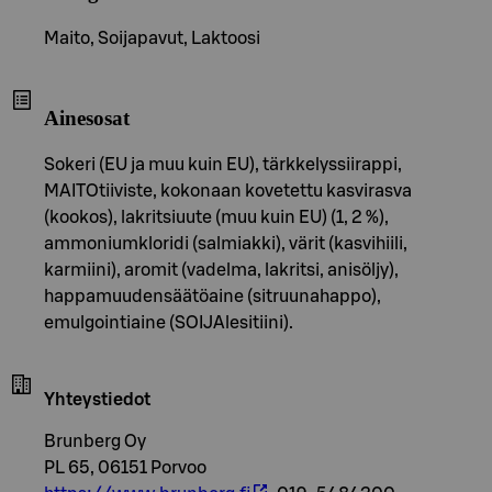
Maito, Soijapavut, Laktoosi
Ainesosat
Sokeri (EU ja muu kuin EU), tärkkelyssiirappi,
MAITOtiiviste, kokonaan kovetettu kasvirasva
(kookos), lakritsiuute (muu kuin EU) (1, 2 %),
ammoniumkloridi (salmiakki), värit (kasvihiili,
karmiini), aromit (vadelma, lakritsi, anisöljy),
happamuudensäätöaine (sitruunahappo),
emulgointiaine (SOIJAlesitiini).
Yhteystiedot
Brunberg Oy
PL 65, 06151 Porvoo