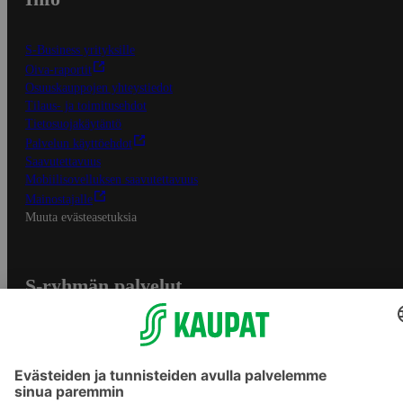
S-Business yrityksille
Oiva-raportit
Osuuskauppojen yhteystiedot
Tilaus- ja toimitusehdot
Tietosuojakäytäntö
Palvelun käyttöehdot
Saavutettavuus
Mobiilisovelluksen saavutettavuus
Mainostajalle
Muuta evästeasetuksia
S-ryhmän palvelut
S-ryhmä
Asiakasomistajuus
Yhteishyvä Ruoka -sovellus
S-ostoslista -sovellus