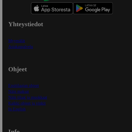
Yhteystiedot
Myymälät
Asiakaspalvelu
Ohjeet
Ensitilaajan ohjeet
Näin maksat
Näin tilaat ja muokkaat
Kaikki ohjeet ja vinkit
In English
Info