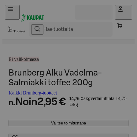
Hyppää sisältöön
Tuotteet
Ei valikoimassa
Brunberg Alku Vadelma-
Salmiakki toffee 200g
Kaikki Brunberg-tuotteet
vertailuhinta 14,75
Noin
2,95 €
14,75 €/kg
n.
€/kg
Valitse toimitustapa