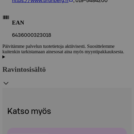
https://www.brunberg.fi
, 019-5484200
EAN
6436000323018
Päivitämme palvelun tuotetietoja aktiivisesti. Suosittelemme
kuitenkin tarkistamaan ainesosat aina myös myyntipakkauksesta.
Ravintosisältö
Katso myös