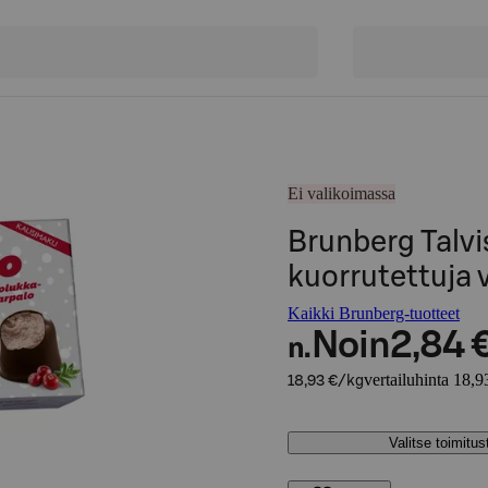
Ei valikoimassa
Brunberg Talv
kuorrutettuja
Kaikki Brunberg-tuotteet
Noin
2,84 
n.
vertailuhinta 18,9
18,93 €/kg
Valitse toimitu