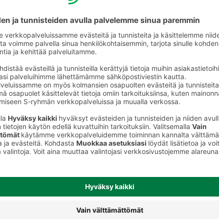
Suklaakonvehdit