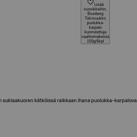
Lisää
suosikkeihin,
Brunberg
Talvisuukko
puolukka-
karpalo
kuorrutettuja
vaahtomakeisia
150g/6kpl
 suklaakuoren kätköissä raikkaan ihana puolukka-karpalovaa