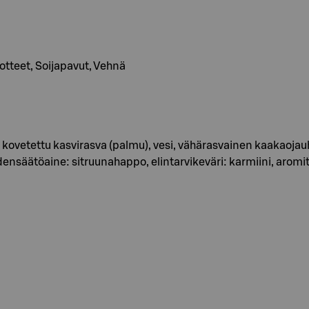
uotteet, Soijapavut, Vehnä
appi, kovetettu kasvirasva (palmu), vesi, vähärasvainen k
säätöaine: sitruunahappo, elintarvikeväri: karmiini, aromit: 