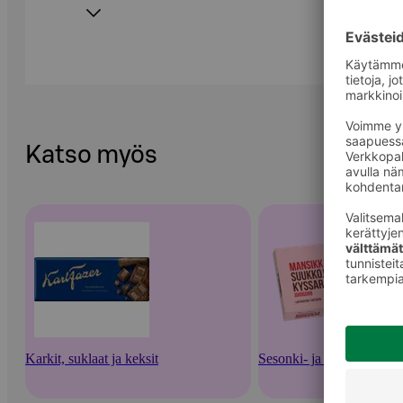
Katso myös
Karkit, suklaat ja keksit
Sesonki- ja lahjamakeiset