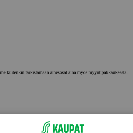
lemme kuitenkin tarkistamaan ainesosat aina myös myyntipakkauksesta.