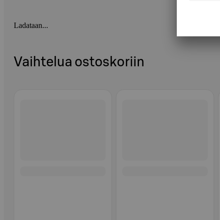
Ladataan...
Vaihtelua ostoskoriin
Ohita listaus