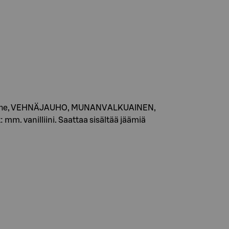
aakaojauhe, VEHNÄJAUHO, MUNANVALKUAINEN,
mm. vanilliini. Saattaa sisältää jäämiä