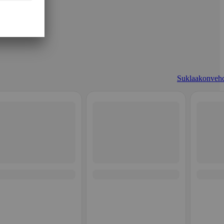
Suklaakonvehd