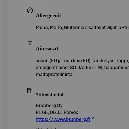
Allergeenit
Muna, Maito, Gluteenia sisältävät viljat ja -t
Ainesosat
sokeri (EU ja muu kuin EU), tärkkelyssiir
emulgointiaine: SOIJALESITIINI, happamuuden
maitoproteiinista.
Yhteystiedot
Brunberg Oy
PL 65, 06151 Porvoo
https://www.brunberg.fi