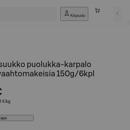
Kirjaudu
isuukko puolukka-karpalo
 vaahtomakeisia 150g/6kpl
€
3 €/kg
stapa