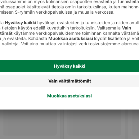
Suklaa- ja toffeepussit