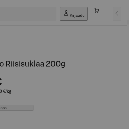
Kirjaudu
o Riisisuklaa 200g
€
50 €/kg
stapa