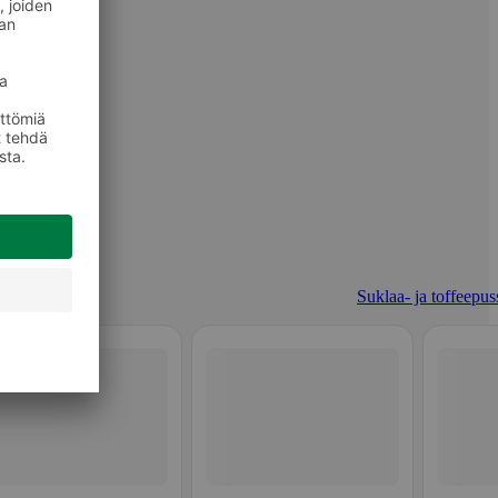
Suklaa- ja toffeepuss