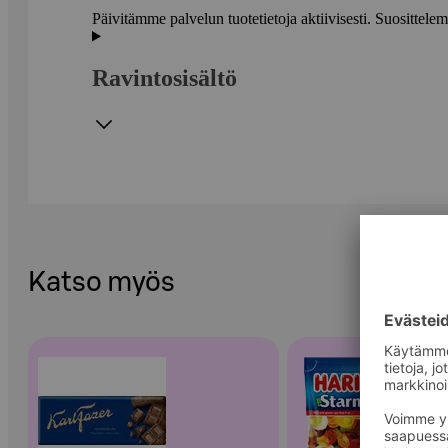
Päivitämme palvelun tuotetietoja aktiivisesti. Suositte
Ravintosisältö
Katso myös