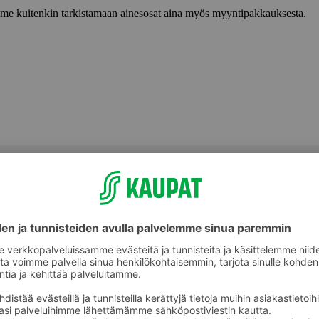
lemme kuitenkin tarkistamaan ainesosat aina myös myyntipakkauksesta.