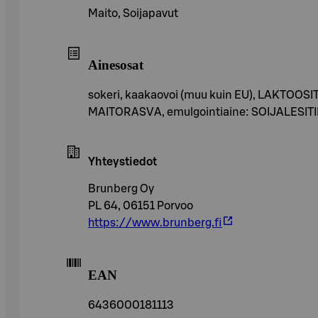
Maito, Soijapavut
Ainesosat
sokeri, kaakaovoi (muu kuin EU), LAKTOOS
MAITORASVA, emulgointiaine: SOIJALESITIINI,
Yhteystiedot
Brunberg Oy
PL 64, 06151 Porvoo
https://www.brunberg.fi
EAN
6436000181113