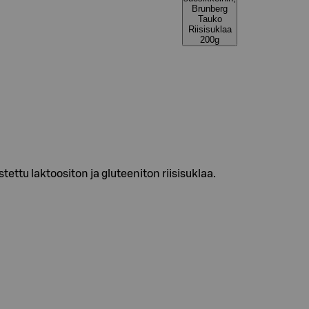
Brunberg
Tauko
Riisisuklaa
200g
ettu laktoositon ja gluteeniton riisisuklaa.