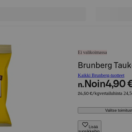
Ei valikoimassa
Brunberg Tauk
Kaikki Brunberg-tuotteet
Noin
4,90 
n.
vertailuhinta 24,
24,50 €/kg
Valitse toimitu
Lisää
suosikkeihin,