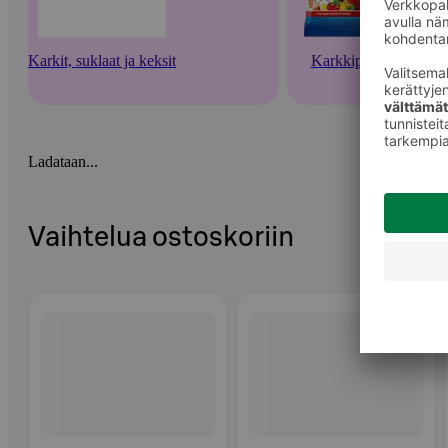
Karkit, suklaat ja keksit
Karkkipussit
Ladataan...
Vaihtelua ostoskoriin
Ohita listaus