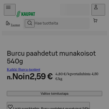
Hyppää sisältöön
Tuotteet
Burcu paahdetut munakoisot
540g
Kaikki Burcu-tuotteet
vertailuhinta 4,80
Noin
2,59 €
4,80 €/kg
n.
€/kg
Valitse toimitustapa
Lisää suosikkeihin, Burcu paahdetut munakoisot 540g