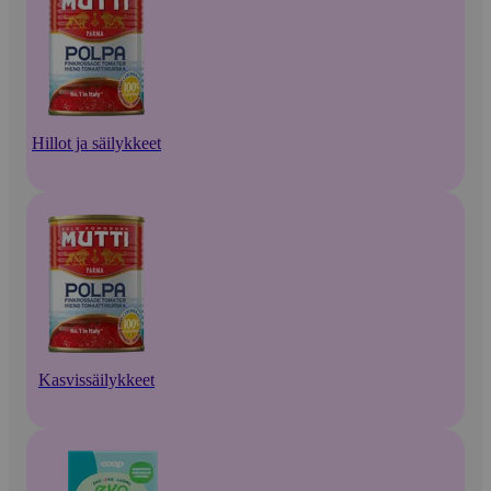
Hillot ja säilykkeet
Kasvissäilykkeet