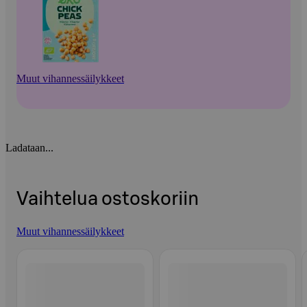
Muut vihannessäilykkeet
Ladataan...
Vaihtelua ostoskoriin
Muut vihannessäilykkeet
Ohita listaus