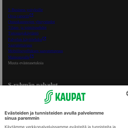
S-Business yrityksille
Oiva-raportit
Osuuskauppojen yhteystiedot
Tilaus- ja toimitusehdot
Tietosuojakäytäntö
Palvelun käyttöehdot
Saavutettavuus
Mobiilisovelluksen saavutettavuus
Mainostajalle
Muuta evästeasetuksia
S-ryhmän palvelut
S-ryhmä
Asiakasomistajuus
Yhteishyvä Ruoka -sovellus
S-ostoslista -sovellus
Prisma.fi