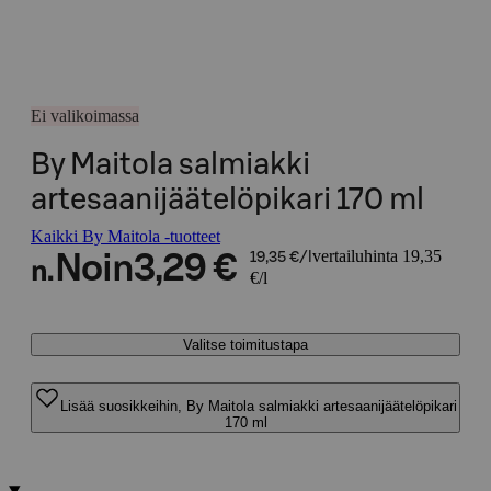
Ei valikoimassa
By Maitola salmiakki
artesaanijäätelöpikari 170 ml
Kaikki By Maitola -tuotteet
vertailuhinta 19,35
Noin
3,29 €
19,35 €/l
n.
€/l
Valitse toimitustapa
Lisää suosikkeihin, By Maitola salmiakki artesaanijäätelöpikari
170 ml