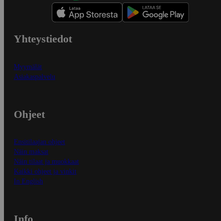
Yhteystiedot
Myymälät
Asiakaspalvelu
Ohjeet
Ensitilaajan ohjeet
Näin maksat
Näin tilaat ja muokkaat
Kaikki ohjeet ja vinkit
In English
Info