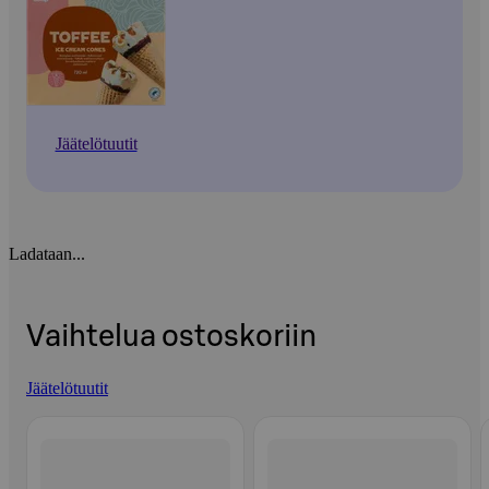
Jäätelötuutit
Ladataan...
Vaihtelua ostoskoriin
Jäätelötuutit
Ohita listaus