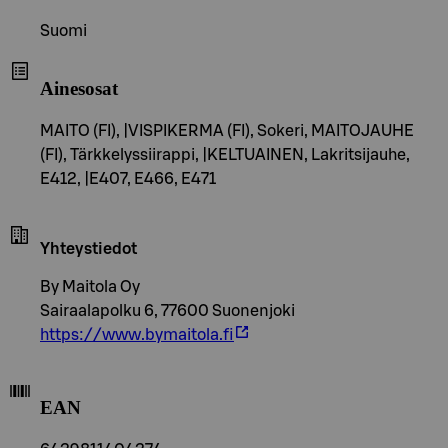
Suomi
Ainesosat
MAITO (FI), |VISPIKERMA (FI), Sokeri, MAITOJAUHE
(FI), Tärkkelyssiirappi, |KELTUAINEN, Lakritsijauhe,
E412, |E407, E466, E471
Yhteystiedot
By Maitola Oy
Sairaalapolku 6, 77600 Suonenjoki
https://www.bymaitola.fi
EAN