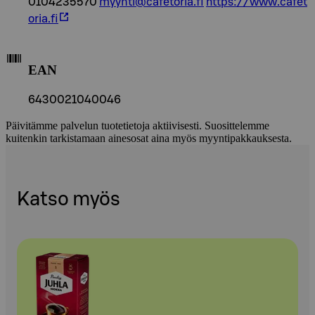
0104235570
myynti@cafetoria.fi
https://www.cafet
oria.fi
EAN
6430021040046
Päivitämme palvelun tuotetietoja aktiivisesti. Suosittelemme
kuitenkin tarkistamaan ainesosat aina myös myyntipakkauksesta.
Katso myös