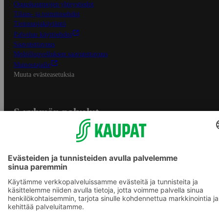
Osuuskauppojen yhteystiedot
Tilaus- ja toimitusehdot
Tietosuojakäytäntö
Palvelun käyttöehdot
Saavutettavuus
Mobiilisovelluksen saavutettavuus
Mainostajalle
Muuta evästeasetuksia
S-ryhmän palvelut
S-ryhmä
Asiakasomistajuus
Yhteishyvä Ruoka -sovellus
S-ostoslista -sovellus
Prisma.fi
Sokos.fi
S-Pankki
Yhteishyvä