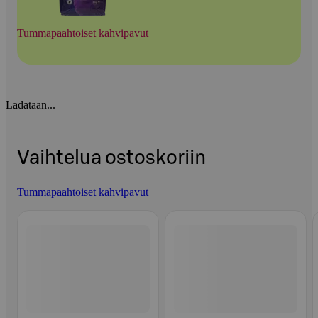
Tummapaahtoiset kahvipavut
Ladataan...
Vaihtelua ostoskoriin
Tummapaahtoiset kahvipavut
Ohita listaus