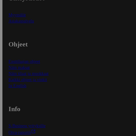
Myymälät
Asiakaspalvelu
Ohjeet
Ensitilaajan ohjeet
Näin maksat
Näin tilaat ja muokkaat
Kaikki ohjeet ja vinkit
In English
Info
S-Business yrityksille
Oiva-raportit