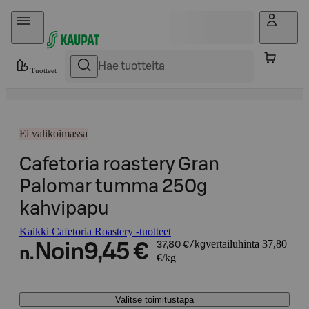
Hyppää sisältöön
Tuotteet
Ei valikoimassa
Cafetoria roastery Gran
Palomar tumma 250g
kahvipapu
Kaikki Cafetoria Roastery -tuotteet
vertailuhinta 37,80
Noin
9,45 €
37,80 €/kg
n.
€/kg
Valitse toimitustapa