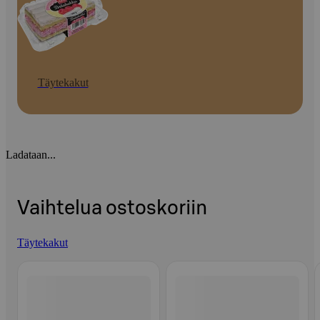
Täytekakut
Ladataan...
Vaihtelua ostoskoriin
Täytekakut
Ohita listaus