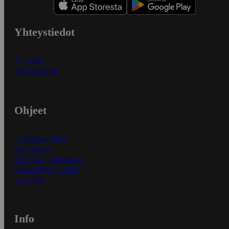
Yhteystiedot
Myymälät
Asiakaspalvelu
Ohjeet
Ensitilaajan ohjeet
Näin maksat
Näin tilaat ja muokkaat
Kaikki ohjeet ja vinkit
In English
Info