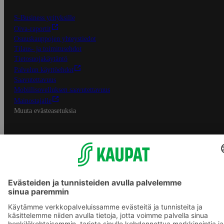
S-Business yrityksille
Oiva-raportit
Osuuskauppojen yhteystiedot
Tilaus- ja toimitusehdot
Tietosuojakäytäntö
Palvelun käyttöehdot
Saavutettavuus
Mobiilisovelluksen saavutettavuus
Mainostajalle
Muuta evästeasetuksia
S-ryhmän palvelut
S-ryhmä
Asiakasomistajuus
Yhteishyvä Ruoka -sovellus
S-ostoslista -sovellus
Prisma.fi