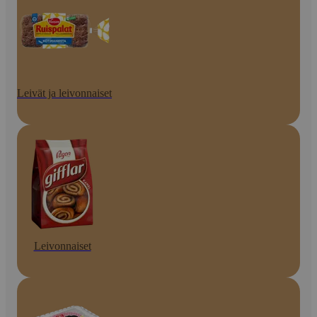
Leivät ja leivonnaiset
Leivonnaiset