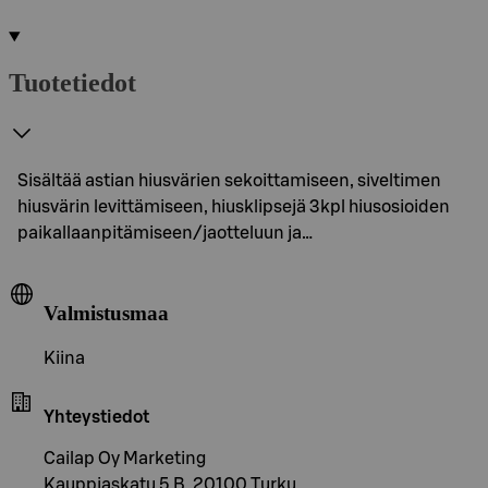
Tuotetiedot
Sisältää astian hiusvärien sekoittamiseen, siveltimen
hiusvärin levittämiseen, hiusklipsejä 3kpl hiusosioiden
paikallaanpitämiseen/jaotteluun ja…
Valmistusmaa
Kiina
Yhteystiedot
Cailap Oy Marketing
Kauppiaskatu 5 B, 20100 Turku