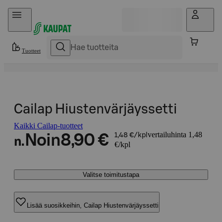
Hyppää sisältöön
Tuotteet
Cailap Hiustenvärjäyssetti
Kaikki Cailap-tuotteet
vertailuhinta 1,48
Noin
8,90 €
1,48 €/kpl
n.
€/kpl
Valitse toimitustapa
Lisää suosikkeihin, Cailap Hiustenvärjäyssetti