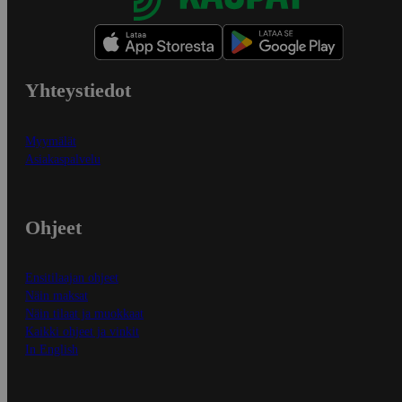
Yhteystiedot
Myymälät
Asiakaspalvelu
Ohjeet
Ensitilaajan ohjeet
Näin maksat
Näin tilaat ja muokkaat
Kaikki ohjeet ja vinkit
In English