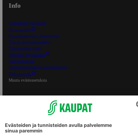
Info
S-Business yrityksille
Oiva-raportit
Osuuskauppojen yhteystiedot
Tilaus- ja toimitusehdot
Tietosuojakäytäntö
Palvelun käyttöehdot
Saavutettavuus
Mobiilisovelluksen saavutettavuus
Mainostajalle
Muuta evästeasetuksia
S-ryhmän palvelut
S-ryhmä
Asiakasomistajuus
Yhteishyvä Ruoka -sovellus