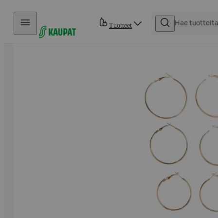
Hyppää sisältöön
Tuotteet