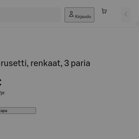
Kirjaudu
usetti, renkaat, 3 paria
€
/pr
stapa