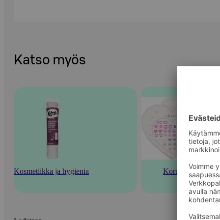
Katso myös
Kosmetiikka ja hygienia
Korut