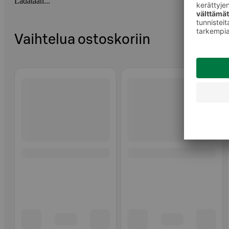
Ladataan...
Vaihtelua ostoskoriin
Ohita listaus