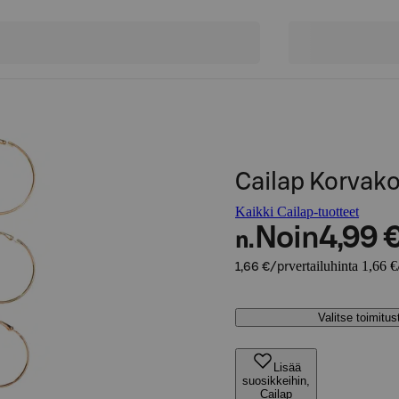
Cailap Korvakor
Kaikki Cailap-tuotteet
Noin
4,99 
n.
vertailuhinta 1,66 €
1,66 €/pr
Valitse toimitu
Lisää
suosikkeihin,
Cailap