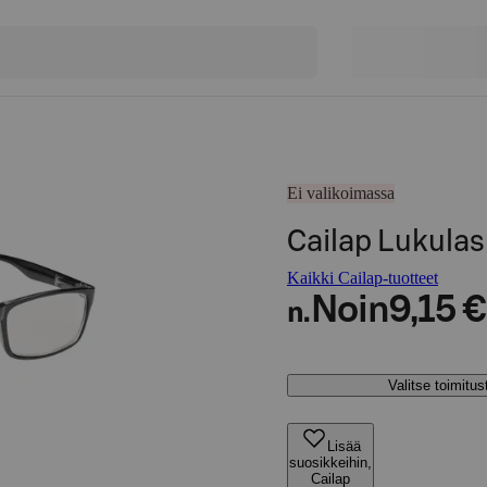
Ei valikoimassa
Cailap Lukulas
Kaikki Cailap-tuotteet
Noin
9,15 €
n.
Valitse toimitu
Lisää
suosikkeihin,
Cailap