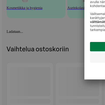
Kosmetiikka ja hygienia
Aurinkolasit, silmälasit ja
Ladataan...
Vaihtelua ostoskoriin
Ohita listaus