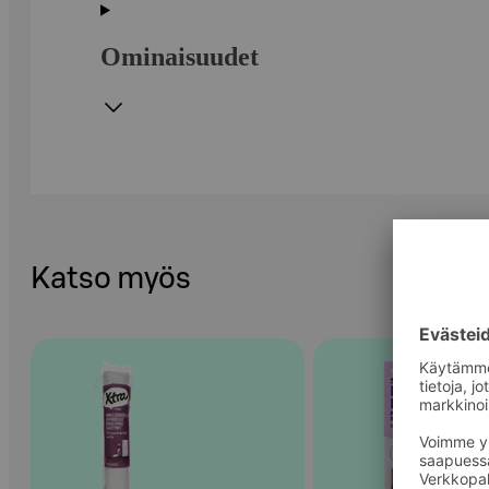
Ominaisuudet
Katso myös