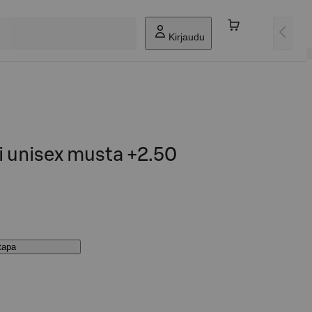
Kirjaudu
i unisex musta +2.50
stapa