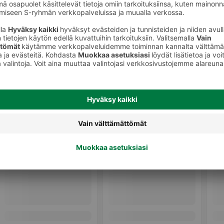
 tarvikkeet
Silmälasit