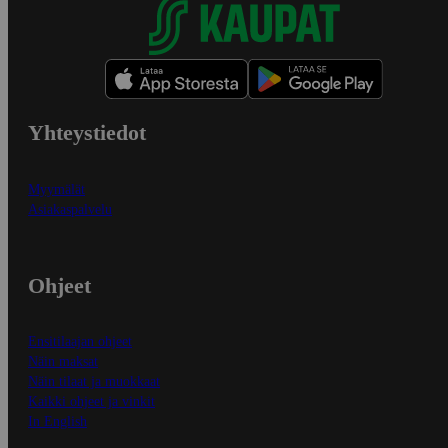
Yhteystiedot
Myymälät
Asiakaspalvelu
Ohjeet
Ensitilaajan ohjeet
Näin maksat
Näin tilaat ja muokkaat
Kaikki ohjeet ja vinkit
In English