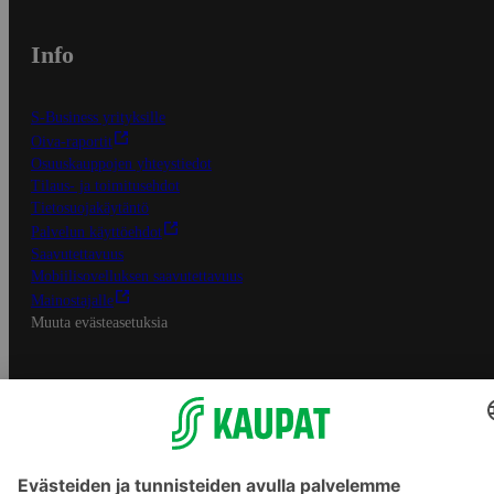
Info
S-Business yrityksille
Oiva-raportit
Osuuskauppojen yhteystiedot
Tilaus- ja toimitusehdot
Tietosuojakäytäntö
Palvelun käyttöehdot
Saavutettavuus
Mobiilisovelluksen saavutettavuus
Mainostajalle
Muuta evästeasetuksia
S-ryhmän palvelut
S-ryhmä