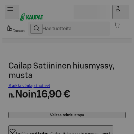
Hyppää sisältöön
Tuotteet
Cailap Satiininen hiusmyssy,
musta
Kaikki Cailap-tuotteet
Noin
16,90 €
n.
Valitse toimitustapa
Lisää suosikkeihin, Cailap Satiininen hiusmyssy, musta