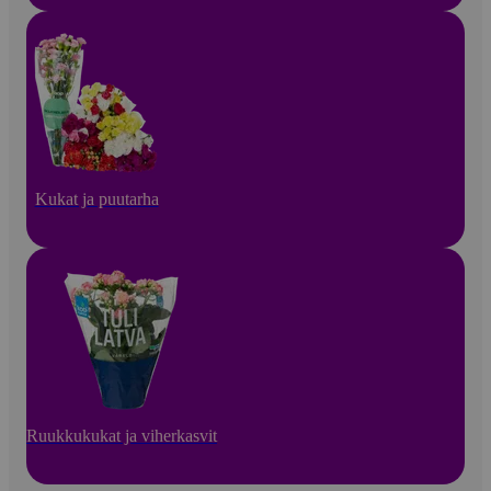
Kukat ja puutarha
Ruukkukukat ja viherkasvit