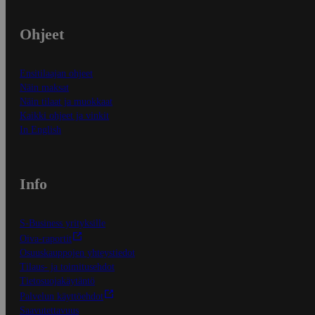
Ohjeet
Ensitilaajan ohjeet
Näin maksat
Näin tilaat ja muokkaat
Kaikki ohjeet ja vinkit
In English
Info
S-Business yrityksille
Oiva-raportit
Osuuskauppojen yhteystiedot
Tilaus- ja toimitusehdot
Tietosuojakäytäntö
Palvelun käyttöehdot
Saavutettavuus