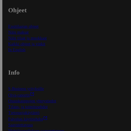
Ohjeet
Ensitilaajan ohjeet
Näin maksat
Näin tilaat ja muokkaat
Kaikki ohjeet ja vinkit
In English
Info
S-Business yrityksille
Oiva-raportit
Osuuskauppojen yhteystiedot
Tilaus- ja toimitusehdot
Tietosuojakäytäntö
Palvelun käyttöehdot
Saavutettavuus
Mobiilisovelluksen saavutettavuus