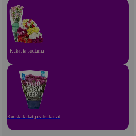
Kukat ja puutarha
Ruukkukukat ja viherkasvit