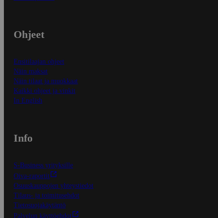
Ohjeet
Ensitilaajan ohjeet
Näin maksat
Näin tilaat ja muokkaat
Kaikki ohjeet ja vinkit
In English
Info
S-Business yrityksille
Oiva-raportit
Osuuskauppojen yhteystiedot
Tilaus- ja toimitusehdot
Tietosuojakäytäntö
Palvelun käyttöehdot