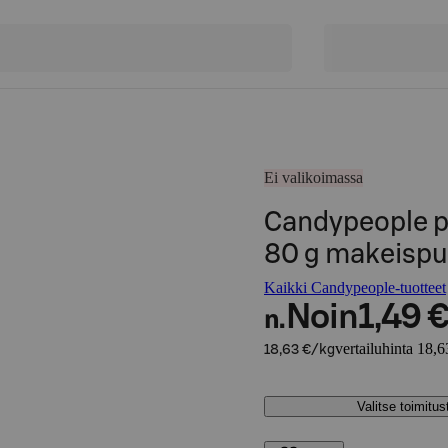
Ei valikoimassa
Candypeople p
80 g makeispu
Kaikki Candypeople-tuotteet
Noin
1,49 
n.
vertailuhinta 18,6
18,63 €/kg
Valitse toimitu