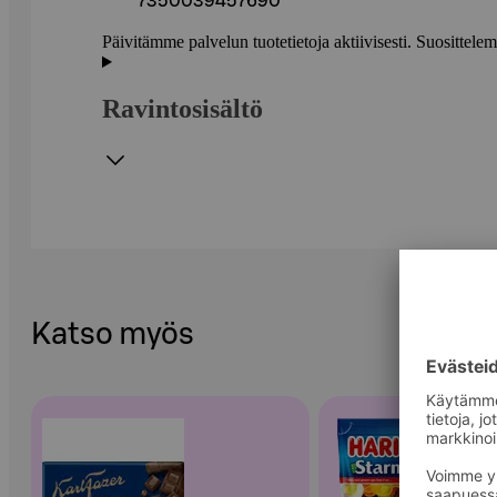
7350039457690
Päivitämme palvelun tuotetietoja aktiivisesti. Suositte
Ravintosisältö
Katso myös