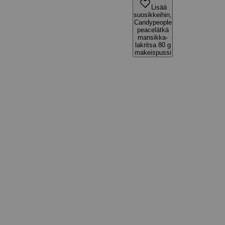
Lisää
suosikkeihin,
Candypeople
peacelätkä
mansikka-
lakritsa 80 g
makeispussi