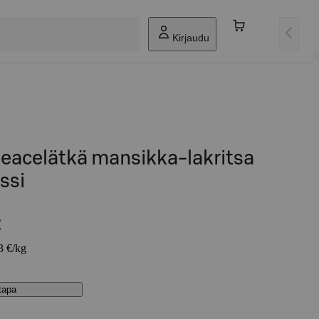
Kirjaudu
eacelätkä mansikka-lakritsa
ssi
€
3 €/kg
stapa