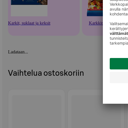
Karkit, suklaat ja keksit
Karkkipussit
Ladataan...
Vaihtelua ostoskoriin
Ohita listaus