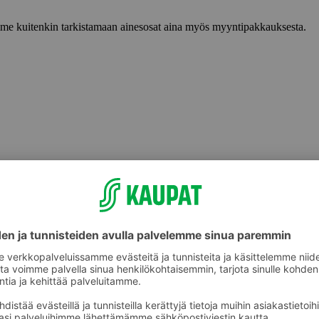
lemme kuitenkin tarkistamaan ainesosat aina myös myyntipakkauksesta.