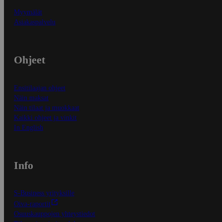
Myymälät
Asiakaspalvelu
Ohjeet
Ensitilaajan ohjeet
Näin maksat
Näin tilaat ja muokkaat
Kaikki ohjeet ja vinkit
In English
Info
S-Business yrityksille
Oiva-raportit
Osuuskauppojen yhteystiedot