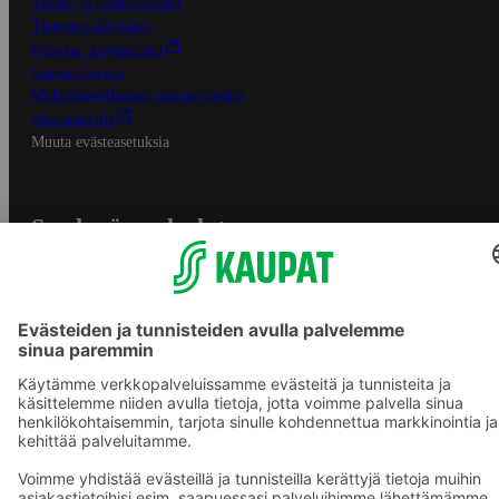
Tilaus- ja toimitusehdot
Tietosuojakäytäntö
Palvelun käyttöehdot
Saavutettavuus
Mobiilisovelluksen saavutettavuus
Mainostajalle
Muuta evästeasetuksia
S-ryhmän palvelut
S-ryhmä
Asiakasomistajuus
Yhteishyvä Ruoka -sovellus
S-ostoslista -sovellus
Prisma.fi
Sokos.fi
S-Pankki
Yhteishyvä
Sokos Hotels