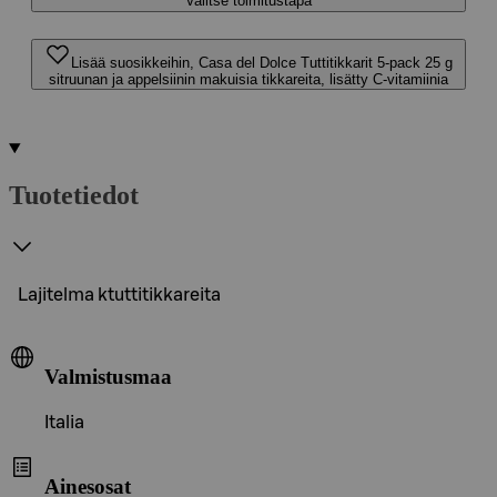
Valitse toimitustapa
Lisää suosikkeihin, Casa del Dolce Tuttitikkarit 5-pack 25 g
sitruunan ja appelsiinin makuisia tikkareita, lisätty C-vitamiinia
Tuotetiedot
Lajitelma ktuttitikkareita
Valmistusmaa
Italia
Ainesosat