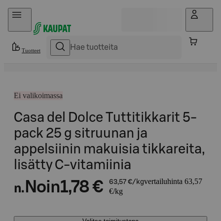
Hyppää sisältöön
Tuotteet
Ei valikoimassa
Casa del Dolce Tuttitikkarit 5-
pack 25 g sitruunan ja
appelsiinin makuisia tikkareita,
lisätty C-vitamiinia
vertailuhinta 63,57
Noin
1,78 €
63,57 €/kg
n.
€/kg