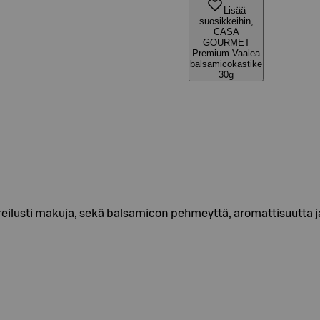
Lisää
suosikkeihin,
CASA
GOURMET
Premium Vaalea
balsamicokastike
30g
reilusti makuja, sekä balsamicon pehmeyttä, aromattisuutta 