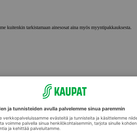
lemme kuitenkin tarkistamaan ainesosat aina myös myyntipakkauksesta.