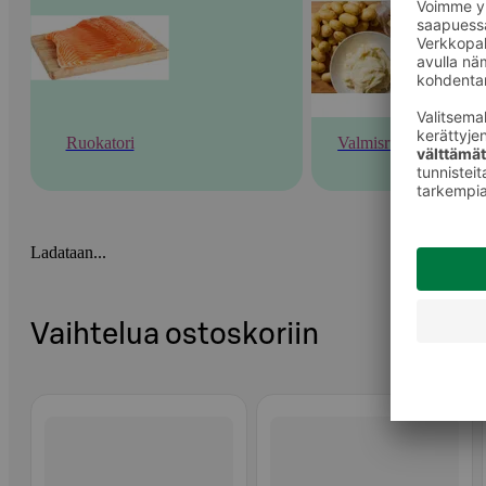
Ruokatori
Valmisruoka
Ladataan...
Vaihtelua ostoskoriin
Ohita listaus