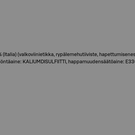
% (Italia) (valkoviinietikka, rypälemehutiiviste, hapettumisen
säilöntäaine: KALIUMDISULFIITTI, happamuudensäätöaine: E330