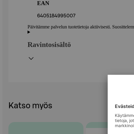
EAN
6405184995007
Päivitämme palvelun tuotetietoja aktiivisesti. Suositte
Ravintosisältö
Katso myös