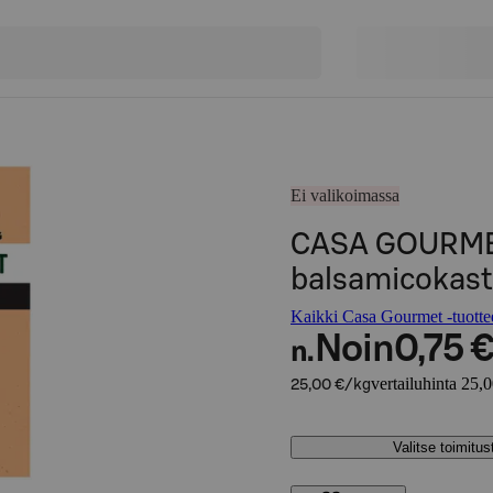
Ei valikoimassa
CASA GOURME
balsamicokast
Kaikki Casa Gourmet -tuotte
Noin
0,75 
n.
vertailuhinta 25,
25,00 €/kg
Valitse toimitu