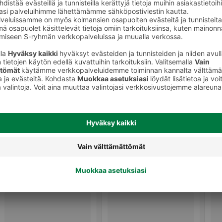
Valmiit ateriat ja aterian osat