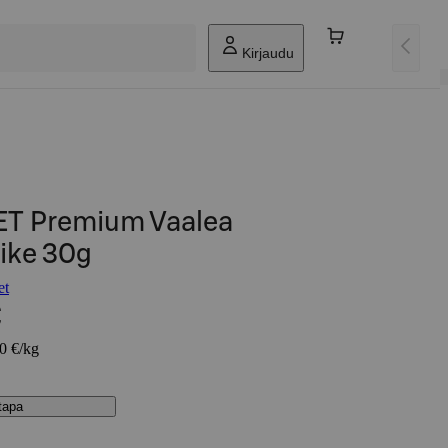
Kirjaudu
T Premium Vaalea
ike 30g
et
€
00 €/kg
stapa