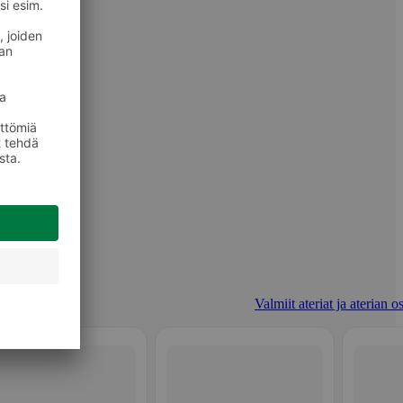
Valmiit ateriat ja aterian o