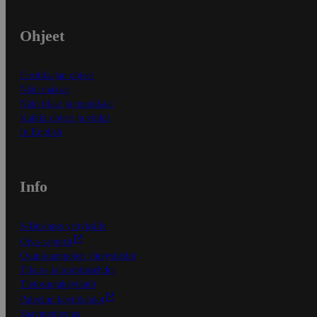
Ohjeet
Ensitilaajan ohjeet
Näin maksat
Näin tilaat ja muokkaat
Kaikki ohjeet ja vinkit
In English
Info
S-Business yrityksille
Oiva-raportit
Osuuskauppojen yhteystiedot
Tilaus- ja toimitusehdot
Tietosuojakäytäntö
Palvelun käyttöehdot
Saavutettavuus