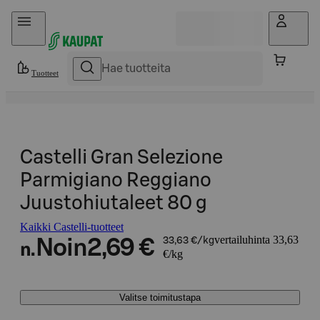
Hyppää sisältöön
Tuotteet
Castelli Gran Selezione
Parmigiano Reggiano
Juustohiutaleet 80 g
Kaikki Castelli-tuotteet
vertailuhinta 33,63
Noin
2,69 €
33,63 €/kg
n.
€/kg
Valitse toimitustapa