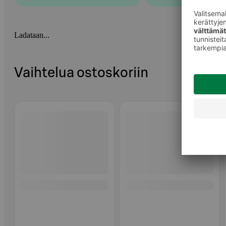
Ladataan...
Vaihtelua ostoskoriin
Ohita listaus