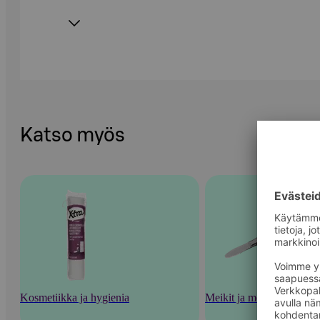
Katso myös
Kosmetiikka ja hygienia
Meikit ja meikkaustarvik