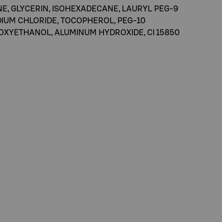
E, GLYCERIN, ISOHEXADECANE, LAURYL PEG-9
IUM CHLORIDE, TOCOPHEROL, PEG-10
OXYETHANOL, ALUMINUM HYDROXIDE, CI 15850