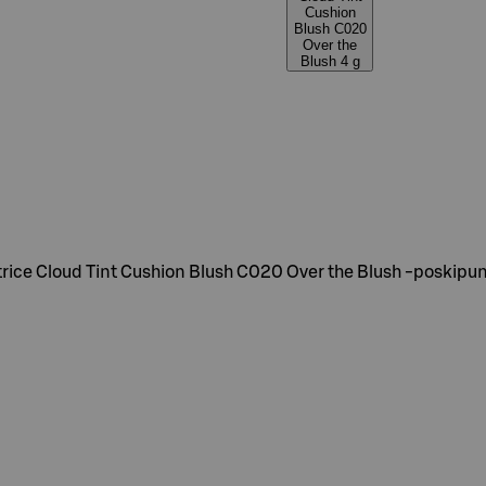
Cushion
Blush C020
Over the
Blush 4 g
trice Cloud Tint Cushion Blush C020 Over the Blush -poskipu