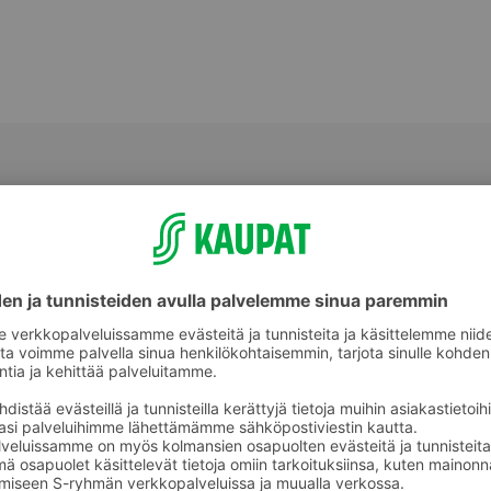
keet
Poskipunat