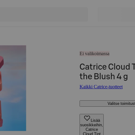
Ei valikoimassa
Catrice Cloud 
the Blush 4 g
Kaikki Catrice-tuotteet
Valitse toimitu
Lisää
suosikkeihin,
Catrice
Cloud Tint