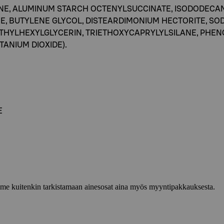
ONE, ALUMINUM STARCH OCTENYLSUCCINATE, ISODODECAN
, BUTYLENE GLYCOL, DISTEARDIMONIUM HECTORITE, SOD
ETHYLHEXYLGLYCERIN, TRIETHOXYCAPRYLYLSILANE, PHEN
TITANIUM DIOXIDE).
E
lemme kuitenkin tarkistamaan ainesosat aina myös myyntipakkauksesta.