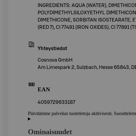
INGREDIENTS: AQUA (WATER), DIMETHIC
POLYDIMETHYLSILOXYETHYL DIMETHICONE
DIMETHICONE, SORBITAN ISOSTEARATE, 
(RED 7), CI 77491 (IRON OXIDES), CI 77891 (
Yhteystiedot
Cosnova GmbH
Am Limespark 2, Sulzbach, Hesse 65843, D
EAN
4059729633187
Päivitämme palvelun tuotetietoja aktiivisesti. Suositte
Ominaisuudet