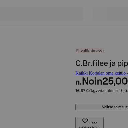
Ei valikoimassa
C.Br.filee ja p
Kaikki Korjalan oma keittiö -
Noin
25,00
n.
vertailuhinta 16,6
16,67 €/kg
Valitse toimitu
Lisää
suosikkeihin,