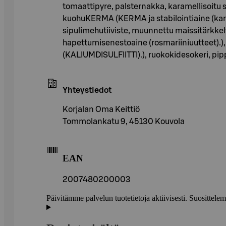
tomaattipyre, palsternakka, karamellisoitu so
kuohuKERMA (KERMA ja stabilointiaine (karrag
sipulimehutiiviste, muunnettu maissitärkkel
hapettumisenestoaine (rosmariiniuutteet).),
(KALIUMDISULFIITTI).), ruokokidesokeri, pippu
Yhteystiedot
Korjalan Oma Keittiö
Tommolankatu 9, 45130 Kouvola
EAN
2007480200003
Päivitämme palvelun tuotetietoja aktiivisesti. Suositte