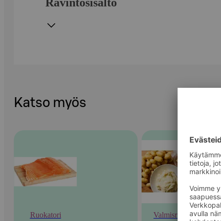
Ravintosisältö
Katso myös
Ruokatori
Valmisruoka