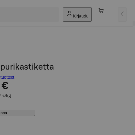
Kirjaudu
ippurikastiketta
tuotteet
 €
7 €/kg
stapa