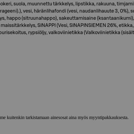
keri, suola, muunnettu tärkkelys, lipstikka, rakuuna, timjami, 
eeni).), vesi, häränlihafondi (vesi, naudanlihauute 3, 0%), s
ys, happo (sitruunahappo), sakeuttamisaine (ksantaanikumi), 
 maissitärkkelys, SINAPPI (Vesi, SINAPINSIEMEN 26%, etikka, 
risekoitus, rypsiöljy, valkoviinietikka (Valkoviinietikka (sisä
lemme kuitenkin tarkistamaan ainesosat aina myös myyntipakkauksesta.