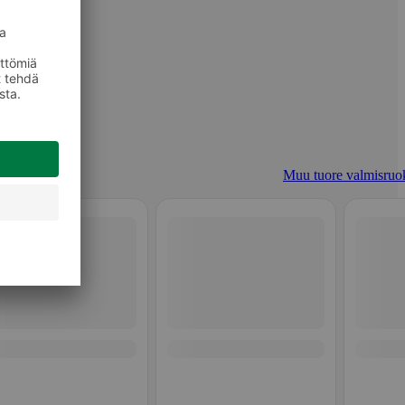
Muu tuore valmisruo