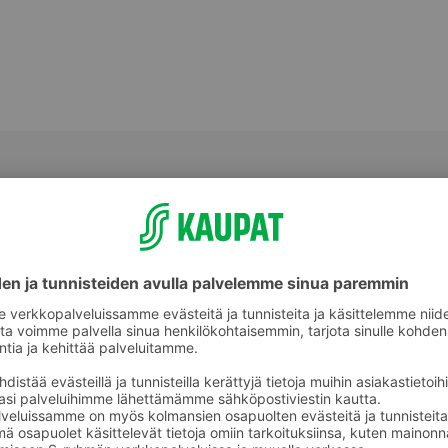
Muu tuore valmisruoka