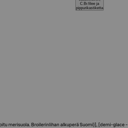
C.Br.filee ja
pippurikastiketta
 jodioitu merisuola. Broilerinlihan alkuperä Suomi)], [demi-glace