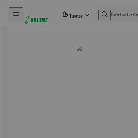
Hyppää sisältöön
Tuotteet