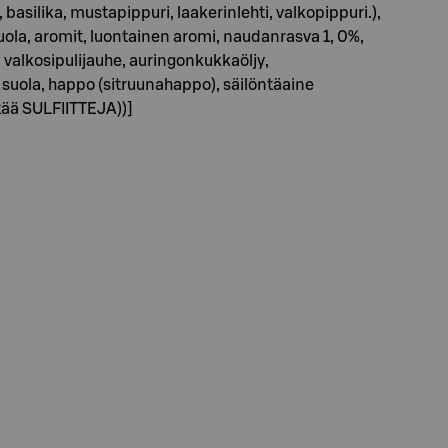
basilika, mustapippuri, laakerinlehti, valkopippuri.),
uola, aromit, luontainen aromi, naudanrasva 1, 0%,
valkosipulijauhe, auringonkukkaöljy,
suola, happo (sitruunahappo), säilöntäaine
ltää SULFIITTEJA))]