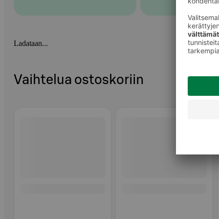
Ladataan...
Vaihtelua ostoskoriin
Ohita listaus