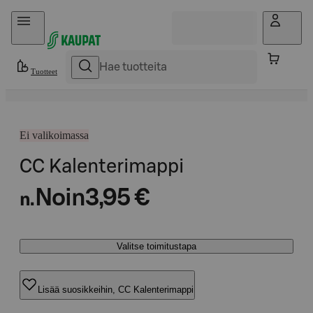
Hyppää sisältöön
Tuotteet
Ei valikoimassa
CC Kalenterimappi
Noin
3,95 €
n.
Valitse toimitustapa
Lisää suosikkeihin, CC Kalenterimappi