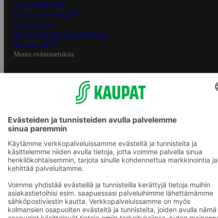
Tietosuojakäytäntö
Palvelun käyttöehdot
Saavutettavuus
Mobiilisovelluksen saavutettavuus
Mainostajalle
Muuta evästeasetuksia
S-ryhmän palvelut
S-ryhmä
Asiakasomistajuus
Yhteishyvä Ruoka -sovellus
S-ostoslista -sovellus
Prisma.fi
Sokos.fi
S-Pankki
Yhteishyvä
Sokos Hotels
Raflaamo