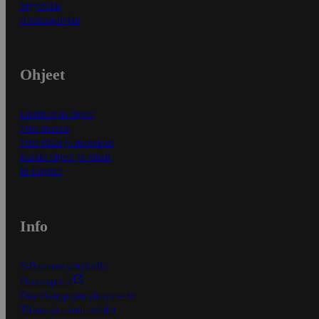
Myymälät
Asiakaspalvelu
Ohjeet
Ensitilaajan ohjeet
Näin maksat
Näin tilaat ja muokkaat
Kaikki ohjeet ja vinkit
In English
Info
S-Business yrityksille
Oiva-raportit
Osuuskauppojen yhteystiedot
Tilaus- ja toimitusehdot