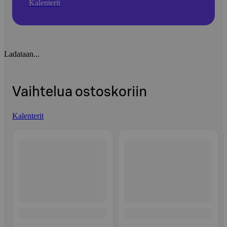
Kalenterit
Ladataan...
Vaihtelua ostoskoriin
Kalenterit
Ohita listaus