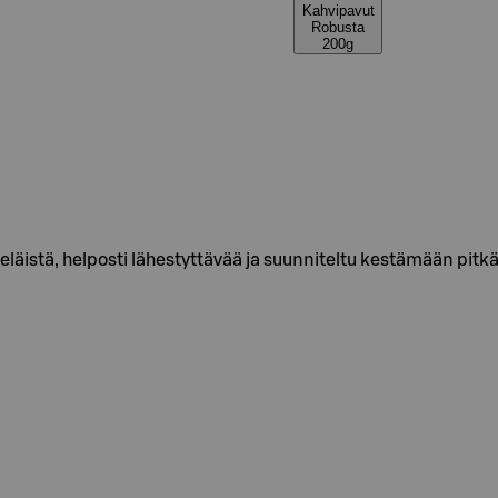
Kahvipavut
Robusta
200g
läistä, helposti lähestyttävää ja suunniteltu kestämään pitk