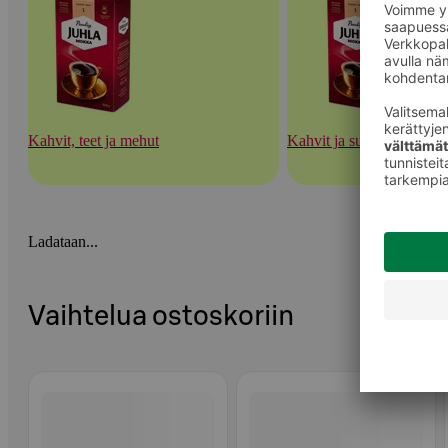
Kahvit, teet ja mehut
Kahvit ja suodatinpaperit
Ladataan...
Vaihtelua ostoskoriin
Ohita listaus