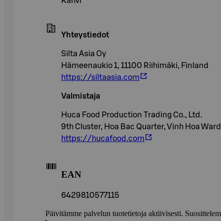
Kahvi
Yhteystiedot
Silta Asia Oy
Hämeenaukio 1, 11100 Riihimäki, Finland
https://siltaasia.com
Valmistaja
Huca Food Production Trading Co., Ltd.
9th Cluster, Hoa Bac Quarter, Vinh Hoa Ward
https://hucafood.com
EAN
6429810577115
Päivitämme palvelun tuotetietoja aktiivisesti. Suositte