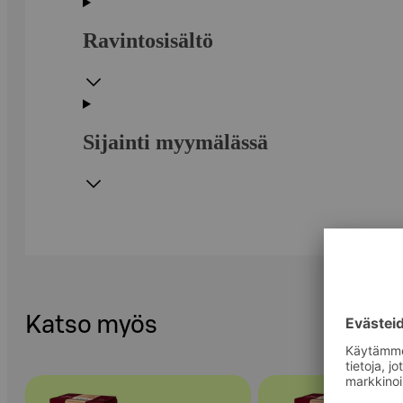
Ravintosisältö
Sijainti myymälässä
Katso myös