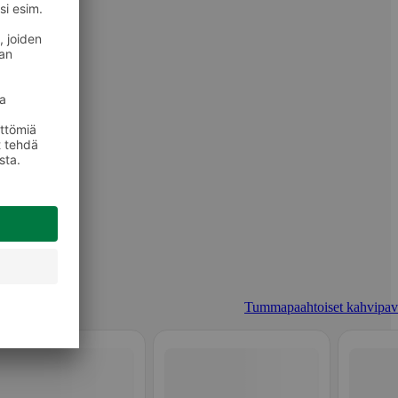
Tummapaahtoiset kahvipav