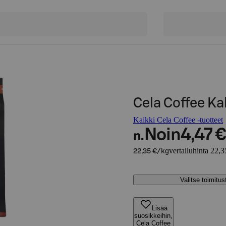
Cela Coffee K
Kaikki Cela Coffee -tuotteet
Noin
4,47 €
n.
vertailuhinta 22,3
22,35 €/kg
Valitse toimitu
Lisää
suosikkeihin,
Cela Coffee