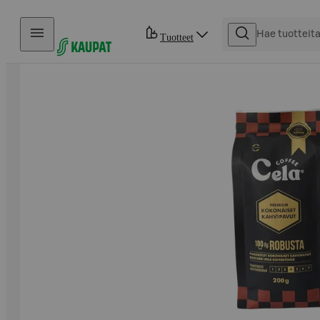
Hyppää sisältöön
Tuotteet