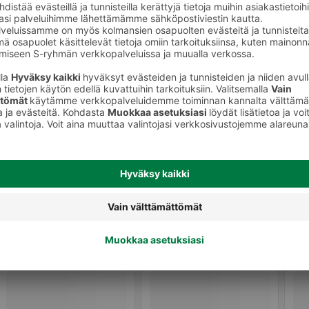
Tummapaahtoiset kahvipavut