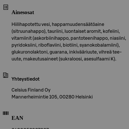
Ainesosat
Hiilihapotettu vesi, happamuudensäätöaine
(sitruunahappo), tauriini, luontaiset aromit, kofeiini,
vitamiinit (askorbiinihappo, pantoteenihappo, niasiini,
pyridoksiini, riboflaviini, biotiini, syanokobalamiini),
glukuronolaktoni, guarana, inkivääriuute, vihreä tee-
uute, makeutusaineet (sukraloosi, asesulfaami K).
Yhteystiedot
Celsius Finland Oy
Mannerheimintie 105, 00280 Helsinki
EAN