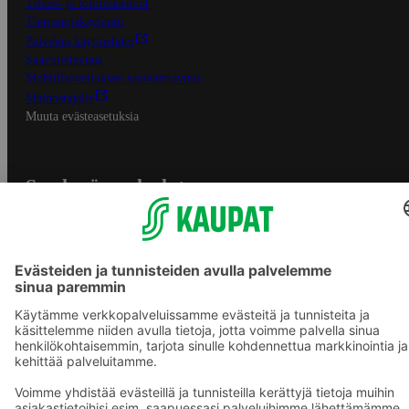
Tilaus- ja toimitusehdot
Tietosuojakäytäntö
Palvelun käyttöehdot
Saavutettavuus
Mobiilisovelluksen saavutettavuus
Mainostajalle
Muuta evästeasetuksia
S-ryhmän palvelut
S-ryhmä
Asiakasomistajuus
Yhteishyvä Ruoka -sovellus
S-ostoslista -sovellus
Prisma.fi
Sokos.fi
S-Pankki
Yhteishyvä
Sokos Hotels