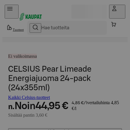
Hyppää sisältöön
Tuotteet
Ei valikoimassa
CELSIUS Pear Limeade
Energiajuoma 24-pack
(24x355ml)
Kaikki Celsius-tuotteet
vertailuhinta 4,85
Noin
44,95 €
4,85 €/l
n.
€/l
Sisältää pantin 3,60 €