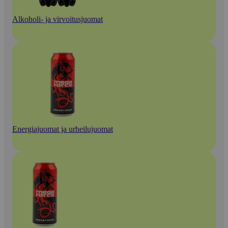
Alkoholi- ja virvoitusjuomat
Energiajuomat ja urheilujuomat