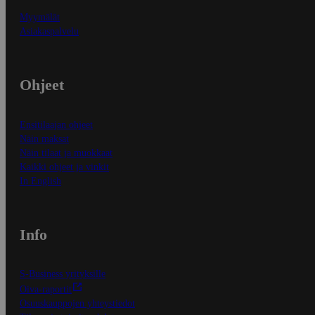
Myymälät
Asiakaspalvelu
Ohjeet
Ensitilaajan ohjeet
Näin maksat
Näin tilaat ja muokkaat
Kaikki ohjeet ja vinkit
In English
Info
S-Business yrityksille
Oiva-raportit
Osuuskauppojen yhteystiedot