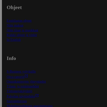
Ohjeet
Ensitilaajan ohjeet
Näin maksat
Näin tilaat ja muokkaat
Kaikki ohjeet ja vinkit
In English
Info
S-Business yrityksille
Oiva-raportit
Osuuskauppojen yhteystiedot
Tilaus- ja toimitusehdot
Tietosuojakäytäntö
Palvelun käyttöehdot
Saavutettavuus
Mobiilisovelluksen saavutettavuus