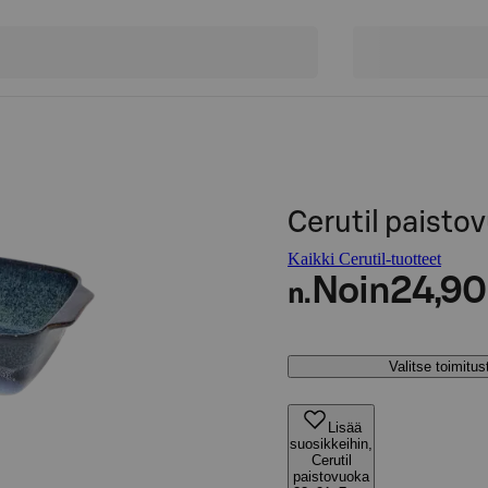
Cerutil paisto
Kaikki Cerutil-tuotteet
Noin
24,90
n.
Valitse toimitu
Lisää
suosikkeihin,
Cerutil
paistovuoka