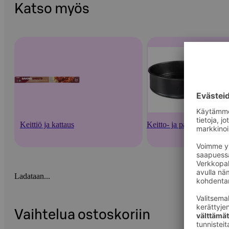
Katso myös
Keittiö ja kattaus
Keitto- ja paistoastiat
Ladataan...
Vaihtelua ostoskoriin