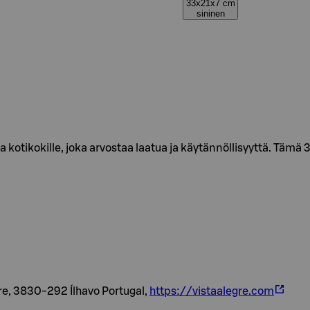
33x21x7 cm
sininen
 kotikokille, joka arvostaa laatua ja käytännöllisyyttä. Tämä
gre, 3830-292 Ílhavo Portugal,
https://vistaalegre.com