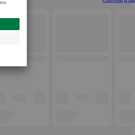
Uunivuoat ja pad