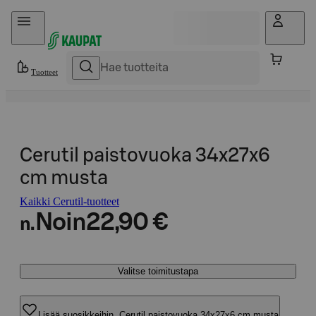
Hyppää sisältöön
Tuotteet
Cerutil paistovuoka 34x27x6
cm musta
Kaikki Cerutil-tuotteet
Noin
22,90 €
n.
Valitse toimitustapa
Lisää suosikkeihin, Cerutil paistovuoka 34x27x6 cm musta