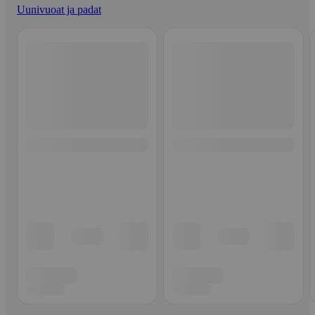
Uunivuoat ja padat
Ohita listaus