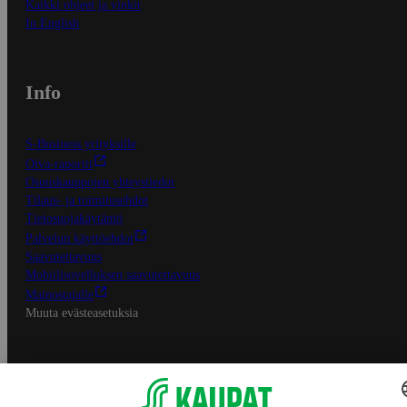
Kaikki ohjeet ja vinkit
In English
Info
S-Business yrityksille
Oiva-raportit
Osuuskauppojen yhteystiedot
Tilaus- ja toimitusehdot
Tietosuojakäytäntö
Palvelun käyttöehdot
Saavutettavuus
Mobiilisovelluksen saavutettavuus
Mainostajalle
Muuta evästeasetuksia
S-ryhmän palvelut