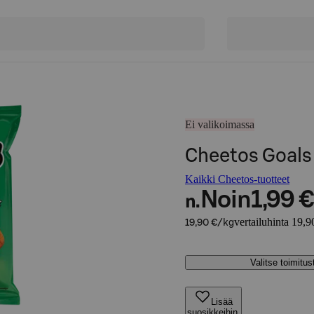
Ei valikoimassa
Cheetos Goals
Kaikki Cheetos-tuotteet
Noin
1,99 €
n.
vertailuhinta 19,9
19,90 €/kg
Valitse toimitu
Lisää
suosikkeihin,