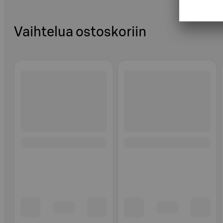
Vaihtelua ostoskoriin
Ohita listaus