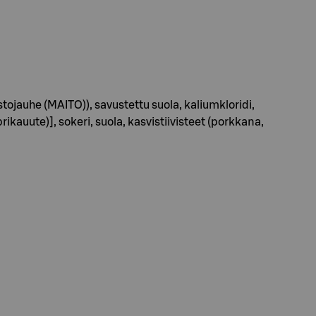
ojauhe (MAITO)), savustettu suola, kaliumkloridi,
kauute)], sokeri, suola, kasvistiivisteet (porkkana,