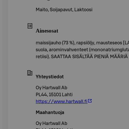
Maito, Soijapavut, Laktoosi
Ainesosat
maissijauho (73 %), rapsiöljy, mausteseos [
suola, arominvahventeet (mononatriumglutamaa
retiisi). SAATTAA SISÄLTÄÄ PIENIÄ MÄÄRIÄ
Yhteystiedot
Oy Hartwall Ab
PL44, 15101 Lahti
https://www.hartwall.fi
Maahantuoja
Oy Hartwall Ab