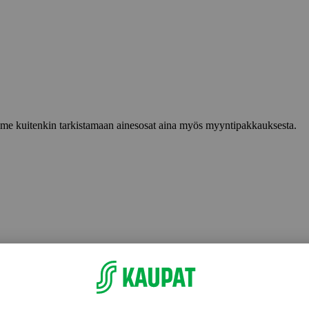
lemme kuitenkin tarkistamaan ainesosat aina myös myyntipakkauksesta.