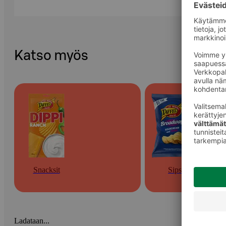
Katso myös
Snacksit
Sipsit
Ladataan...