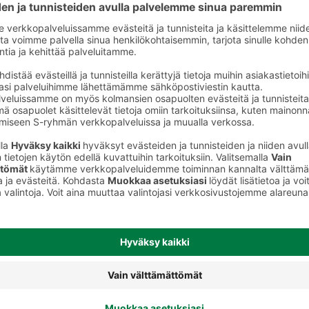
Kuviosipsit