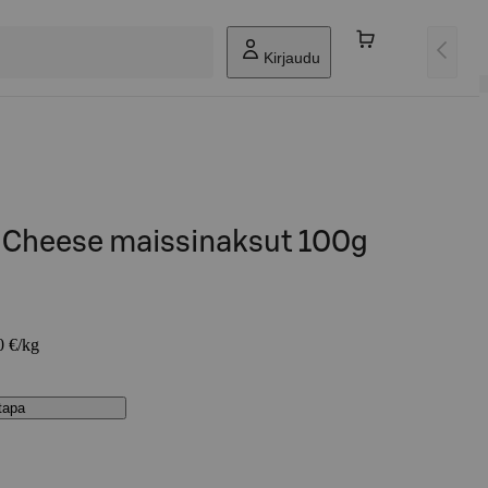
Kirjaudu
 Cheese maissinaksut 100g
0 €/kg
stapa