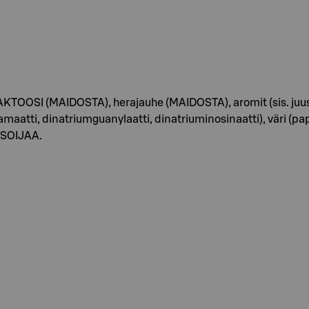
LAKTOOSI (MAIDOSTA), herajauhe (MAIDOSTA), aromit (sis. juust
tti, dinatriumguanylaatti, dinatriuminosinaatti), väri (papri
 SOIJAA.