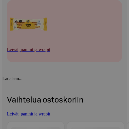
Leivät, paninit ja wrapit
Ladataan...
Vaihtelua ostoskoriin
Leivät, paninit ja wrapit
Ohita listaus