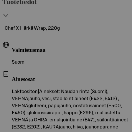
Tuotetiedot
Chef X Härkä Wrap, 220g
Valmistusmaa
Suomi
Ainesosat
Laktoositon|Ainekset: Naudan rinta (Suomi),
VEHNÄjauho, vesi, stabilointiaineet (E422, E412) ,
VEHNÄgluteeni, papujauho, nostatusaineet (E500,
E450), glukoosisiirappi, happo (E296), mallastettu
VEHNÄ ja OHRA, emulgointiaine (E471, säilöntäaineet
(E282, E202), KAURAjauho, hiiva, jauhonparanne