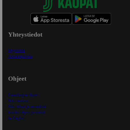
Yhteystiedot
Myymälät
Asiakaspalvelu
Ohjeet
Ensitilaajan ohjeet
Näin maksat
Näin tilaat ja muokkaat
Kaikki ohjeet ja vinkit
In English