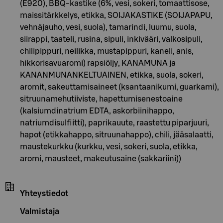
(E920), BBQ-kastike (6%, vesi, sokeri, tomaattisose,
maissitärkkelys, etikka, SOIJAKASTIKE (SOIJAPAPU,
vehnäjauho, vesi, suola), tamarindi, luumu, suola,
siirappi, taateli, rusina, sipuli, inkivääri, valkosipuli,
chilipippuri, neilikka, mustapippuri, kaneli, anis,
hikkorisavuaromi) rapsiöljy, KANAMUNA ja
KANANMUNANKELTUAINEN, etikka, suola, sokeri,
aromit, sakeuttamisaineet (ksantaanikumi, guarkami),
sitruunamehutiiviste, hapettumisenestoaine
(kalsiumdinatrium EDTA, askorbiinihappo,
natriumdisulfiitti), paprikauute, raastettu piparjuuri,
hapot (etikkahappo, sitruunahappo), chili, jääsalaatti,
maustekurkku (kurkku, vesi, sokeri, suola, etikka,
aromi, mausteet, makeutusaine (sakkariini))
Yhteystiedot
Valmistaja