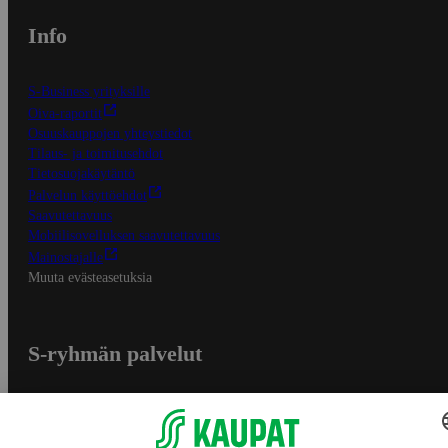
Info
S-Business yrityksille
Oiva-raportit
Osuuskauppojen yhteystiedot
Tilaus- ja toimitusehdot
Tietosuojakäytäntö
Palvelun käyttöehdot
Saavutettavuus
Mobiilisovelluksen saavutettavuus
Mainostajalle
Muuta evästeasetuksia
S-ryhmän palvelut
S-ryhmä
Asiakasomistajuus