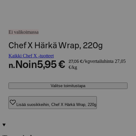
Ei valikoimassa
Chef X Härkä Wrap, 220g
Kaikki Chef X -tuotteet
vertailuhinta 27,05
Noin
5,95 €
27,05 €/kg
n.
€/kg
Valitse toimitustapa
Lisää suosikkeihin, Chef X Härkä Wrap, 220g