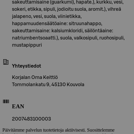
sakeuttamisaine (guarkumi), hapate.), kurkku, vesi,
sokeri, etikka, sipuli, jodioitu suola, aromit.), vihreä
jalapeno, vesi, suola, viinietikka,
happamuudensäätöaine: sitruunahappo,
sakeuttamisaine: kalsiumkloridi, säilöntäaine:
natriumbentsoaatti.), suola, valkosipuli, ruohosipuli,
mustapippuri
Yhteystiedot
Korjalan Oma Keittiö
Tommolankatu 9, 45130 Kouvola
EAN
2007483100003
Päivitämme palvelun tuotetietoja aktiivisesti. Suosittelemme