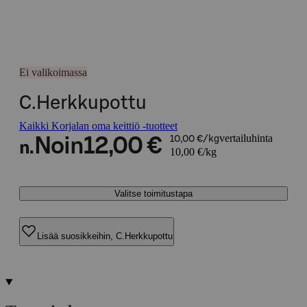
Ei valikoimassa
C.Herkkupottu
Kaikki Korjalan oma keittiö -tuotteet
vertailuhinta
Noin
12,00 €
10,00 €/kg
n.
10,00 €/kg
Valitse toimitustapa
Lisää suosikkeihin, C.Herkkupottu