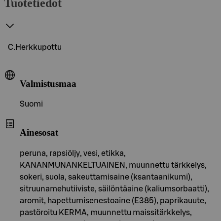
Tuotetiedot
C.Herkkupottu
Valmistusmaa
Suomi
Ainesosat
peruna, rapsiöljy, vesi, etikka,
KANANMUNANKELTUAINEN, muunnettu tärkkelys,
sokeri, suola, sakeuttamisaine (ksantaanikumi),
sitruunamehutiiviste, säilöntäaine (kaliumsorbaatti),
aromit, hapettumisenestoaine (E385), paprikauute,
pastöroitu KERMA, muunnettu maissitärkkelys,