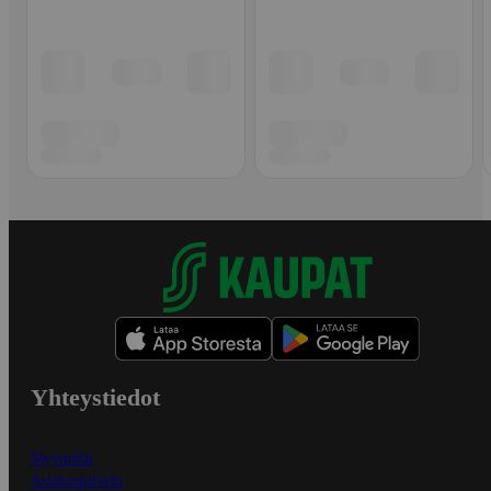
Yhteystiedot
Myymälät
Asiakaspalvelu