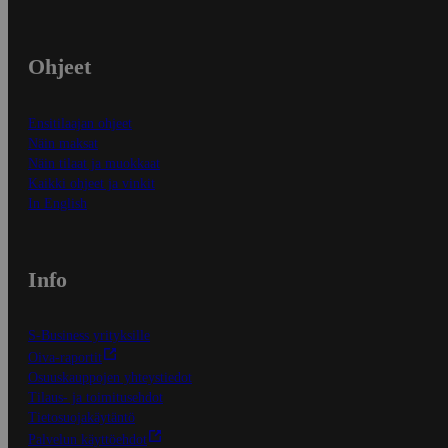
Ohjeet
Ensitilaajan ohjeet
Näin maksat
Näin tilaat ja muokkaat
Kaikki ohjeet ja vinkit
In English
Info
S-Business yrityksille
Oiva-raportit
Osuuskauppojen yhteystiedot
Tilaus- ja toimitusehdot
Tietosuojakäytäntö
Palvelun käyttöehdot