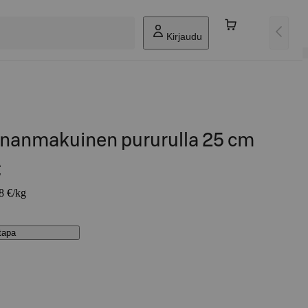
Kirjaudu
nanmakuinen pururulla 25 cm
€
58 €/kg
stapa