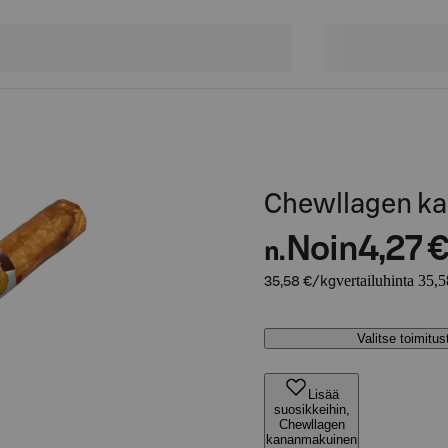
Chewllagen ka
Noin
4,27 
n.
vertailuhinta 35,
35,58 €/kg
Valitse toimitu
Lisää
suosikkeihin,
Chewllagen
kananmakuinen