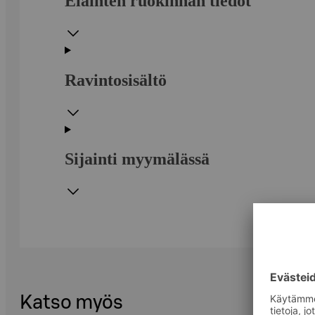
Eläinten ruokinnan tiedot
Ravintosisältö
Sijainti myymälässä
Katso myös