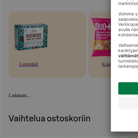
Lemmikit
Koirat
Ladataan...
Vaihtelua ostoskoriin
Ohita listaus