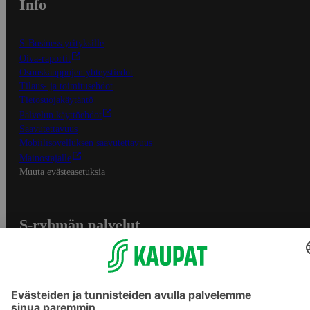
Info
S-Business yrityksille
Oiva-raportit
Osuuskauppojen yhteystiedot
Tilaus- ja toimitusehdot
Tietosuojakäytäntö
Palvelun käyttöehdot
Saavutettavuus
Mobiilisovelluksen saavutettavuus
Mainostajalle
Muuta evästeasetuksia
S-ryhmän palvelut
S-ryhmä
Asiakasomistajuus
Yhteishyvä Ruoka -sovellus