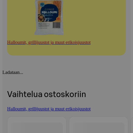
Halloumit, grillijuustot ja muut erikoisjuustot
Ladataan...
Vaihtelua ostoskoriin
Halloumit, grillijuustot ja muut erikoisjuustot
Ohita listaus