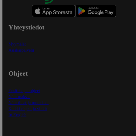
Yhteystiedot
Myymälät
Asiakaspalvelu
Ohjeet
Ensitilaajan ohjeet
Näin maksat
Näin tilaat ja muokkaat
Kaikki ohjeet ja vinkit
In English