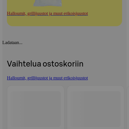
Halloumit, grillijuustot ja muut erikoisjuustot
Ladataan...
Vaihtelua ostoskoriin
Halloumit, grillijuustot ja muut erikoisjuustot
Ohita listaus