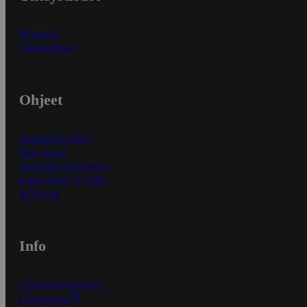
Myymälät
Asiakaspalvelu
Ohjeet
Ensitilaajan ohjeet
Näin maksat
Näin tilaat ja muokkaat
Kaikki ohjeet ja vinkit
In English
Info
S-Business yrityksille
Oiva-raportit