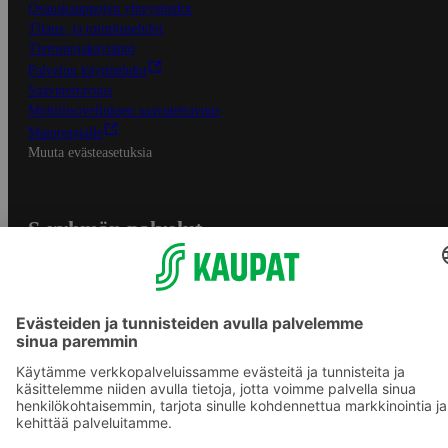
Osuuskauppojen yhteystiedot
Tilaus- ja toimitusehdot
Tietosuojakäytäntö
Palvelun käyttöehdot
Saavutettavuus
Mobiilisovelluksen saavutettavuus
Mainostajalle
Muuta evästeasetuksia
S-ryhmän palvelut
S-ryhmä
Asiakasomistajuus
Yhteishyvä Ruoka -sovellus
S-ostoslista -sovellus
Prisma.fi
Sokos.fi
S-Pankki
Yhteishyvä